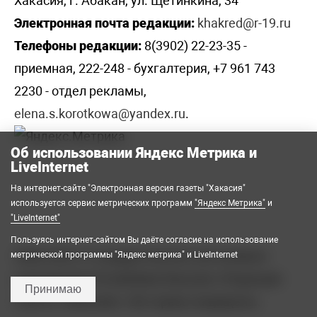
Хакасия, г. Абакан, ул. Щетинкина, 34
Электронная почта редакции:
khakred@r-19.ru
Телефоны редакции:
8(3902) 22-23-35 -
приемная, 222-248 - бухгалтерия, +7 961 743
2230 - отдел рекламы,
elena.s.korotkowa@yandex.ru
.
Об использовании Яндекс Метрика и
LiveInternet
На интернет-сайте "Электронная версия газеты "Хакасия"
используется сервис метрических программ
"Яндекс Метрика"
и
"LiveInternet"
Пользуясь интернет-сайтом Вы даёте согласие на использование
2008-2026 © Государственное автономное
метрической программы "Яндекс метрика" и LiveInternet
учреждение Республики Хакасия «Редакция
Принимаю
газеты «Хакасия». Все права защищены.