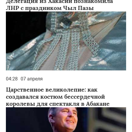
Делегация из Хакасии познакомила
ЛНР с праздником Чыл Пазы
04:28
07 апреля
Царственное великолепие: как
создавался костюм бессердечной
королевы для спектакля в Абакане