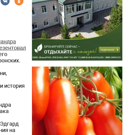
сандра
езентовал
его
ронских.
ни,
и история
андра
бака
 Эдгард
ния на