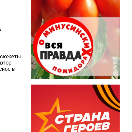
а
е сюжеты.
Автор
сное в