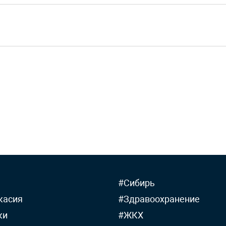
#Сибирь
касия
#Здравоохранение
ки
#ЖКХ