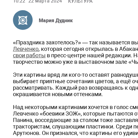
10:22
22 марта 2024
КУЛЬТУРА
Мария Дудник
«Праздника захотелось?» — так называется в
Левченко
, которая сегодня открылась в Абака
свои работы
в пресс-центре нашей редакции. Н
творчество можно уже в выставочном зале «Чы
Эти картины вряд ли кого-то оставят равноду
выбирает приятные сочетания цветов, а ещё оч
рассматривать. Каждый раз возвращаясь к одн
окрашивается новыми оттенками.
Над некоторыми картинами хочется в голос сме
Левченко «боевики ЗОЖ», которые пытаются от
Панина, восседающие за столом тоже заставля
трактористам, слушающим пластинки. Среди п
Арутюнов. Он признался, что картины его удив