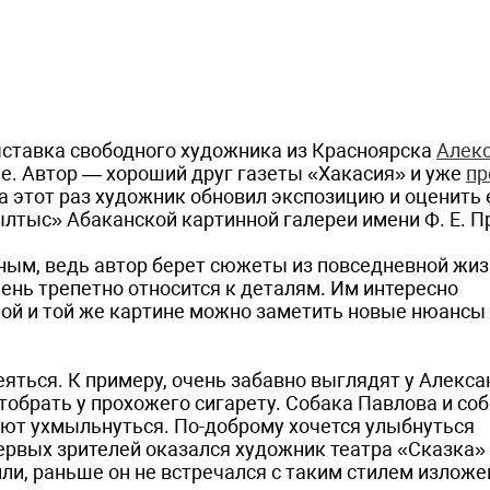
ыставка свободного художника из Красноярска
Алек
не. Автор — хороший друг газеты «Хакасия» и уже
пр
а этот раз художник обновил экспозицию и оценить 
лтыс» Абаканской картинной галереи имени Ф. Е. П
шным, ведь автор берет сюжеты из повседневной жиз
ень трепетно относится к деталям. Им интересно
ой и той же картине можно заметить новые нюансы 
яться. К примеру, очень забавно выглядят у Алекс
обрать у прохожего сигарету. Собака Павлова и со
ют ухмыльнуться. По-доброму хочется улыбнуться
ервых зрителей оказался художник театра «Сказка»
или, раньше он не встречался с таким стилем изложе