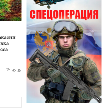
акасии
авка
сса
9208