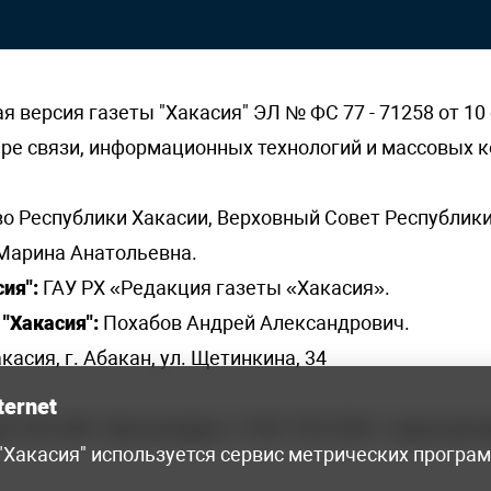
версия газеты "Хакасия" ЭЛ № ФС 77 - 71258 от 10 
ере связи, информационных технологий и массовых
о Республики Хакасии, Верховный Совет Республики
Марина Анатольевна.
ия":
ГАУ РХ «Редакция газеты «Хакасия».
"Хакасия":
Похабов Андрей Александрович.
касия, г. Абакан, ул. Щетинкина, 34
ternet
я, 222-248 - бухгалтерия, +7 961 743 2230 - отдел рек
 "Хакасия" используется сервис метрических програ