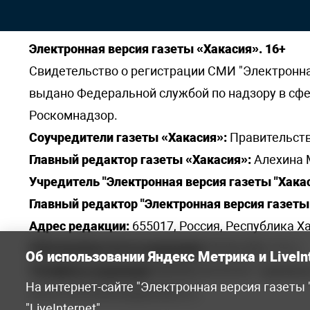
Электронная версия газеты «Хакасия». 16+
Свидетельство о регистрации СМИ "Электронная 
выдано Федеральной службой по надзору в сф
Роскомнадзор.
Соучредители газеты «Хакасия»:
Правительств
Главный редактор газеты «Хакасия»:
Алехина 
Учредитель "Электронная версия газеты "Хакас
Главный редактор "Электронная версия газеты 
Адрес редакции:
655017, Россия, Республика Ха
Электронная почта редакции:
khakred@r-19.ru
Об использовании Яндекс Метрика и LiveIn
Телефоны редакции:
8(3902) 22-23-35 - приемна
На интернет-сайте "Электронная версия газеты
elena.s.korotkowa@yandex.ru
.
"LiveInternet"