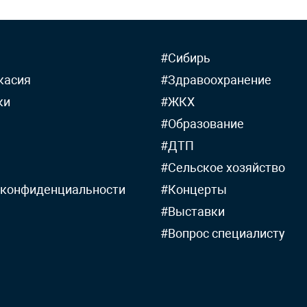
#Сибирь
касия
#Здравоохранение
ки
#ЖКХ
#Образование
#ДТП
#Сельское хозяйство
 конфиденциальности
#Концерты
#Выставки
#Вопрос специалисту