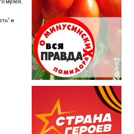
го музея.
сть" и