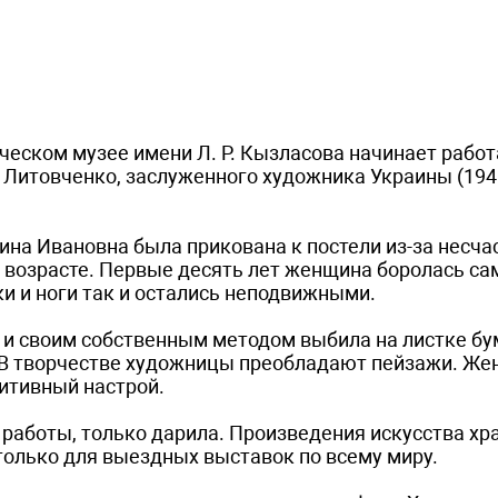
ческом музее имени Л. Р. Кызласова начинает работ
 Литовченко, заслуженного художника Украины (194
рина Ивановна была прикована к постели из-за несча
м возрасте. Первые десять лет женщина боролась сам
ки и ноги так и остались неподвижными.
ш и своим собственным методом выбила на листке бу
а. В творчестве художницы преобладают пейзажи. Ж
зитивный настрой.
 работы, только дарила. Произведения искусства хр
только для выездных выставок по всему миру.