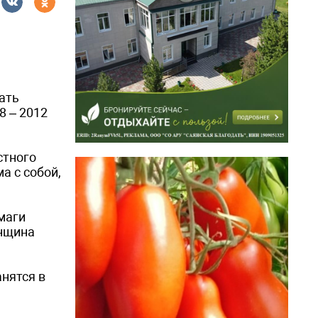
ать
8 – 2012
стного
а с собой,
маги
енщина
анятся в