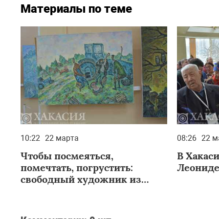
Материалы по теме
10:22
22 марта
08:26
22 м
Чтобы посмеяться,
В Хакас
помечтать, погрустить:
Леониде
свободный художник из
Красноярска выставляется в
Абакане