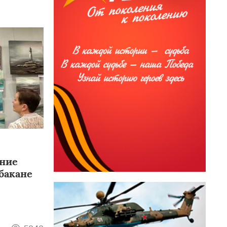
ние
бакане