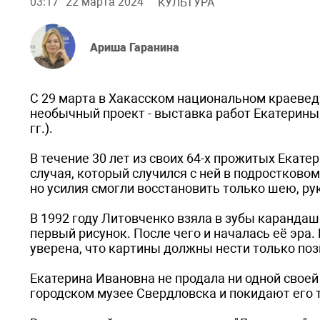
03:17
22 марта 2024
КУЛЬТУРА
Ариша Гаранина
С 29 марта в Хакасском национальном краевед
необычный проект - выставка работ Екатерины
гг.).
В течение 30 лет из своих 64-х прожитых Екате
случая, который случился с ней в подростково
но усилия смогли восстановить только шею, ру
В 1992 году Литовченко взяла в зубы каранда
первый рисунок. После чего и началась её эр
уверена, что картины должны нести только по
Екатерина Ивановна не продала ни одной своей
городском музее Свердловска и покидают его 