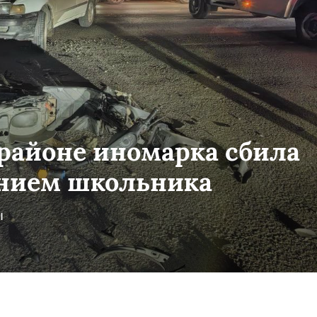
 районе иномарка сбила
ением школьника
ы