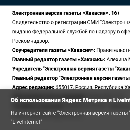
Электронная версия газеты «Хакасия». 16+
Свидетельство о регистрации СМИ "Электронная 
выдано Федеральной службой по надзору в сф
Роскомнадзор.
Соучредители газеты «Хакасия»:
Правительств
Главный редактор газеты «Хакасия»:
Алехина 
Учредитель "Электронная версия газеты "Хакас
Главный редактор "Электронная версия газеты 
Адрес редакции:
655017, Россия, Республика Ха
Электронная почта редакции:
khakred@r-19.ru
Об использовании Яндекс Метрика и LiveIn
Телефоны редакции:
8(3902) 22-23-35 - приемна
На интернет-сайте "Электронная версия газеты
elena.s.korotkowa@yandex.ru
.
"LiveInternet"