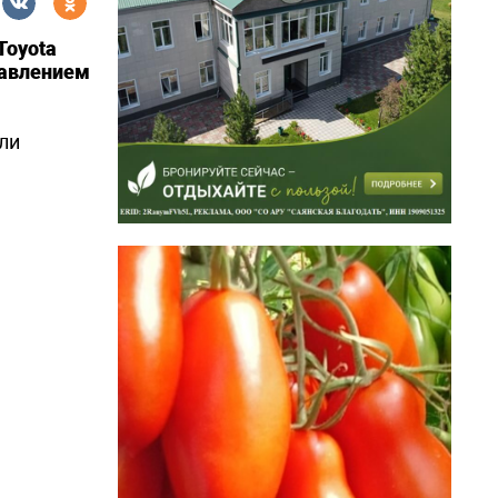
Toyota
равлением
ли