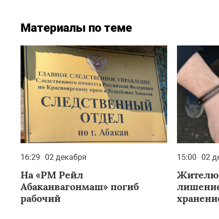
Материалы по теме
16:29
02 декабря
15:00
02 д
На «РМ Рейл
Жителю 
Абаканвагонмаш» погиб
лишение
рабочий
хранени