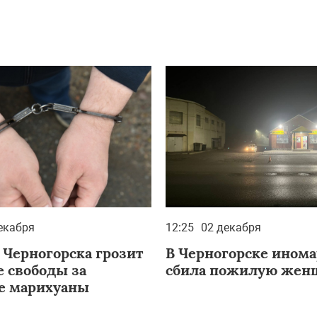
екабря
12:25
02 декабря
Черногорска грозит
В Черногорске инома
 свободы за
сбила пожилую жен
е марихуаны