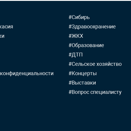
#Сибирь
касия
#Здравоохранение
ки
#ЖКХ
#Образование
#ДТП
#Сельское хозяйство
 конфиденциальности
#Концерты
#Выставки
#Вопрос специалисту