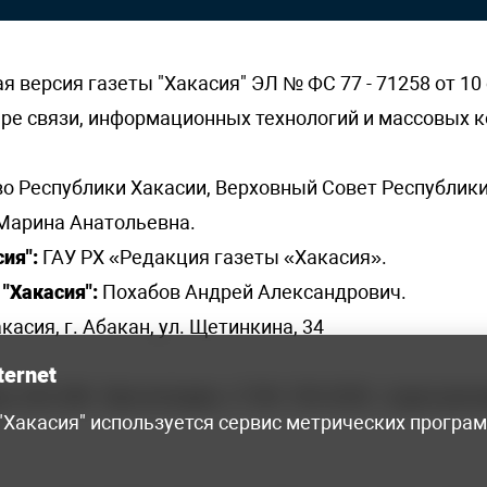
версия газеты "Хакасия" ЭЛ № ФС 77 - 71258 от 10 
ере связи, информационных технологий и массовых
о Республики Хакасии, Верховный Совет Республики
Марина Анатольевна.
ия":
ГАУ РХ «Редакция газеты «Хакасия».
"Хакасия":
Похабов Андрей Александрович.
касия, г. Абакан, ул. Щетинкина, 34
ternet
я, 222-248 - бухгалтерия, +7 961 743 2230 - отдел рек
 "Хакасия" используется сервис метрических програ