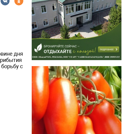
овине дня
прибытия
 борьбу с