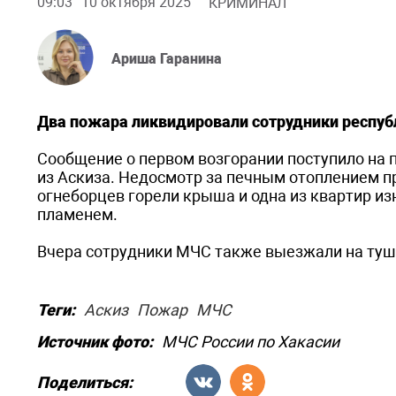
09:03
10 октября 2025
КРИМИНАЛ
Ариша Гаранина
Два пожара ликвидировали сотрудники респуб
Сообщение о первом возгорании поступило на п
из Аскиза. Недосмотр за печным отоплением п
огнеборцев горели крыша и одна из квартир из
пламенем.
Вчера сотрудники МЧС также выезжали на туш
Теги:
Аскиз
Пожар
МЧС
Источник фото:
МЧС России по Хакасии
Поделиться: