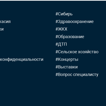
#Сибирь
касия
#Здравоохранение
ки
#ЖКХ
#Образование
#ДТП
#Сельское хозяйство
 конфиденциальности
#Концерты
#Выставки
#Вопрос специалисту