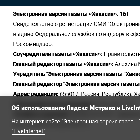
Электронная версия газеты «Хакасия». 16+
Свидетельство о регистрации СМИ "Электронная 
выдано Федеральной службой по надзору в сф
Роскомнадзор.
Соучредители газеты «Хакасия»:
Правительств
Главный редактор газеты «Хакасия»:
Алехина 
Учредитель "Электронная версия газеты "Хакас
Главный редактор "Электронная версия газеты 
Адрес редакции:
655017, Россия, Республика Ха
Электронная почта редакции:
khakred@r-19.ru
Об использовании Яндекс Метрика и LiveIn
Телефоны редакции:
8(3902) 22-23-35 - приемна
На интернет-сайте "Электронная версия газеты
elena.s.korotkowa@yandex.ru
.
"LiveInternet"