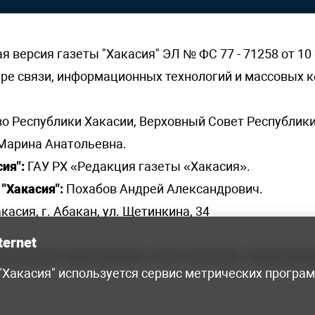
версия газеты "Хакасия" ЭЛ № ФС 77 - 71258 от 10 
ере связи, информационных технологий и массовых
о Республики Хакасии, Верховный Совет Республики
Марина Анатольевна.
ия":
ГАУ РХ «Редакция газеты «Хакасия».
"Хакасия":
Похабов Андрей Александрович.
касия, г. Абакан, ул. Щетинкина, 34
ternet
я, 222-248 - бухгалтерия, +7 961 743 2230 - отдел рек
 "Хакасия" используется сервис метрических програ