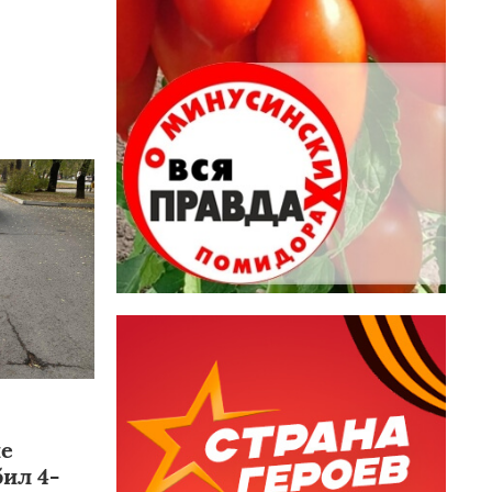
не
ил 4-