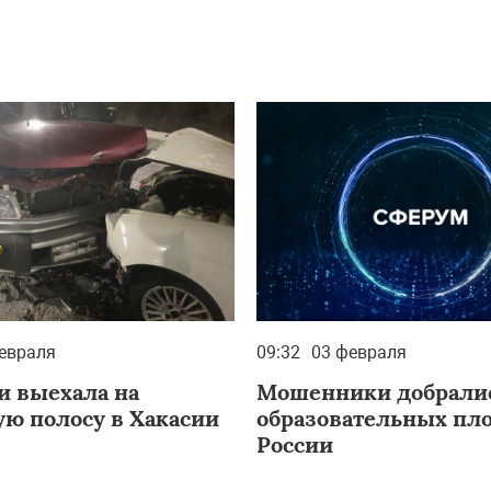
евраля
09:32
03 февраля
и выехала на
Мошенники добралис
ую полосу в Хакасии
образовательных пл
России