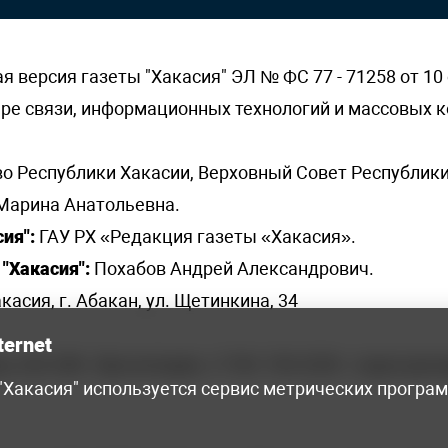
версия газеты "Хакасия" ЭЛ № ФС 77 - 71258 от 10 
ере связи, информационных технологий и массовых
о Республики Хакасии, Верховный Совет Республики
Марина Анатольевна.
ия":
ГАУ РХ «Редакция газеты «Хакасия».
"Хакасия":
Похабов Андрей Александрович.
касия, г. Абакан, ул. Щетинкина, 34
ternet
я, 222-248 - бухгалтерия, +7 961 743 2230 - отдел рек
 "Хакасия" используется сервис метрических програ