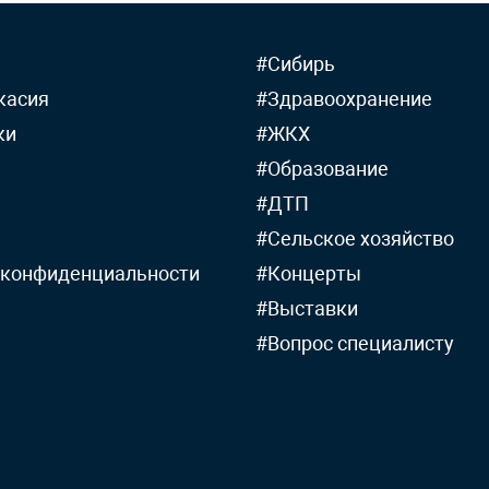
#Сибирь
касия
#Здравоохранение
ки
#ЖКХ
#Образование
#ДТП
#Сельское хозяйство
 конфиденциальности
#Концерты
#Выставки
#Вопрос специалисту