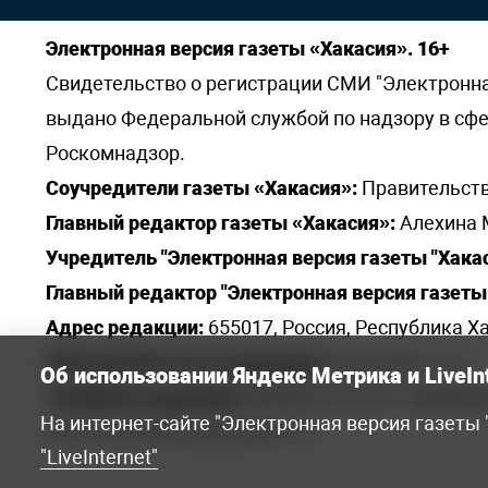
Электронная версия газеты «Хакасия». 16+
Свидетельство о регистрации СМИ "Электронная 
выдано Федеральной службой по надзору в сф
Роскомнадзор.
Соучредители газеты «Хакасия»:
Правительств
Главный редактор газеты «Хакасия»:
Алехина 
Учредитель "Электронная версия газеты "Хакас
Главный редактор "Электронная версия газеты 
Адрес редакции:
655017, Россия, Республика Ха
Электронная почта редакции:
khakred@r-19.ru
Об использовании Яндекс Метрика и LiveIn
Телефоны редакции:
8(3902) 22-23-35 - приемна
На интернет-сайте "Электронная версия газеты
elena.s.korotkowa@yandex.ru
.
"LiveInternet"