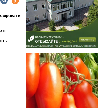
лизировать
и и
вять