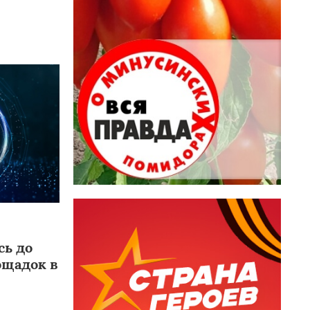
ь до
ощадок в