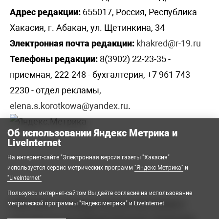
Адрес редакции:
655017, Россия, Республика
Хакасия, г. Абакан, ул. Щетинкина, 34
Электронная почта редакции:
khakred@r-19.ru
Телефоны редакции:
8(3902) 22-23-35 -
приемная, 222-248 - бухгалтерия, +7 961 743
2230 - отдел рекламы,
elena.s.korotkowa@yandex.ru
.
Об использовании Яндекс Метрика и
LiveInternet
На интернет-сайте "Электронная версия газеты "Хакасия"
используется сервис метрических программ
"Яндекс Метрика"
и
"LiveInternet"
Пользуясь интернет-сайтом Вы даёте согласие на использование
2008-2026 © Государственное автономное
метрической программы "Яндекс метрика" и LiveInternet