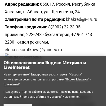
Адрес редакции:
655017, Россия, Республика
Хакасия, г. Абакан, ул. Щетинкина, 34
Электронная почта редакции:
khakred@r-19.ru
Телефоны редакции:
8(3902) 22-23-35 -
приемная, 222-248 - бухгалтерия, +7 961 743
2230 - отдел рекламы,
elena.s.korotkowa@yandex.ru
.
Об использовании Яндекс Метрика и
LiveInternet
На интернет-сайте "Электронная версия газеты "Хакасия"
используется сервис метрических программ
"Яндекс Метрика"
и
"LiveInternet"
Пользуясь интернет-сайтом Вы даёте согласие на использование
2008-2026 © Государственное автономное
метрической программы "Яндекс метрика" и LiveInternet
учреждение Республики Хакасия «Редакция