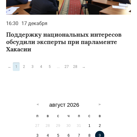
16:30
17 декабря
Поддержку национальных интересов
обсудили эксперты при парламенте
Хакасии
←
1
2
3
4
5
...
27
28
→
август 2026
п
в
с
ч
п
с
в
27
28
29
30
31
1
2
3
4
5
6
7
8
9