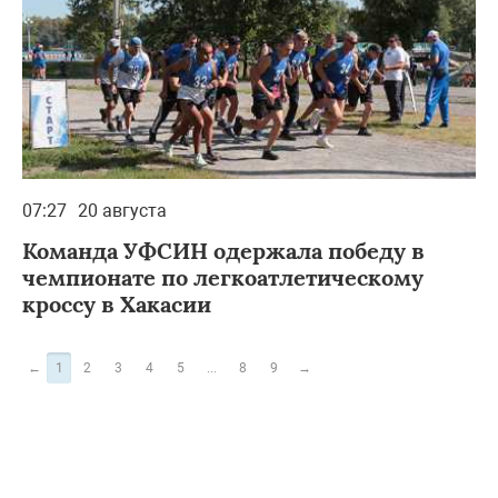
07:27
20 августа
Команда УФСИН одержала победу в
чемпионате по легкоатлетическому
кроссу в Хакасии
←
1
2
3
4
5
...
8
9
→