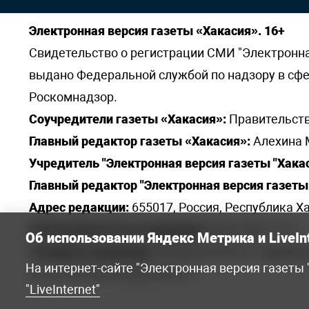
Электронная версия газеты «Хакасия». 16+
Свидетельство о регистрации СМИ "Электронная 
выдано Федеральной службой по надзору в сф
Роскомнадзор.
Соучредители газеты «Хакасия»:
Правительств
Главный редактор газеты «Хакасия»:
Алехина 
Учредитель "Электронная версия газеты "Хакас
Главный редактор "Электронная версия газеты 
Адрес редакции:
655017, Россия, Республика Ха
Электронная почта редакции:
khakred@r-19.ru
Об использовании Яндекс Метрика и LiveIn
Телефоны редакции:
8(3902) 22-23-35 - приемна
На интернет-сайте "Электронная версия газеты
elena.s.korotkowa@yandex.ru
.
"LiveInternet"