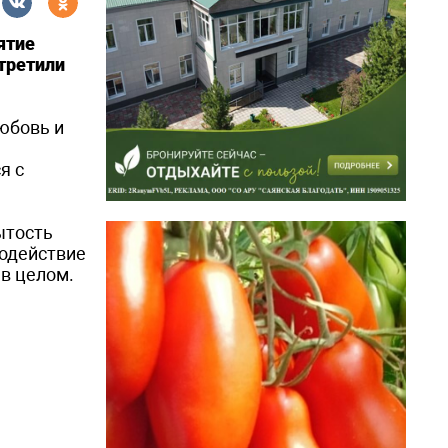
ятие
третили
юбовь и
я с
ытость
модействие
в целом.