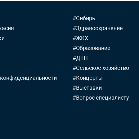
#Сибирь
касия
#Здравоохранение
ки
#ЖКХ
#Образование
#ДТП
#Сельское хозяйство
 конфиденциальности
#Концерты
#Выставки
#Вопрос специалисту