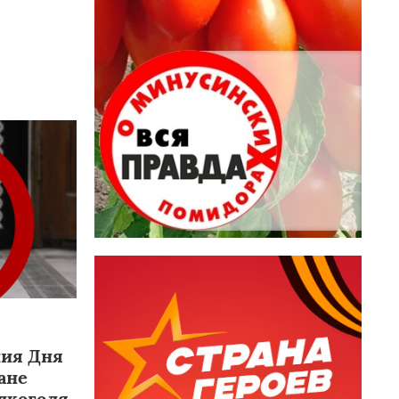
ния Дня
ане
лкоголя