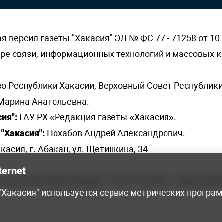
версия газеты "Хакасия" ЭЛ № ФС 77 - 71258 от 10 
ере связи, информационных технологий и массовых
о Республики Хакасии, Верховный Совет Республики
Марина Анатольевна.
ия":
ГАУ РХ «Редакция газеты «Хакасия».
"Хакасия":
Похабов Андрей Александрович.
касия, г. Абакан, ул. Щетинкина, 34
ternet
я, 222-248 - бухгалтерия, +7 961 743 2230 - отдел рек
 "Хакасия" используется сервис метрических програ