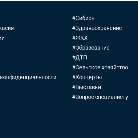
#Сибирь
касия
#Здравоохранение
ки
#ЖКХ
#Образование
#ДТП
#Сельское хозяйство
 конфиденциальности
#Концерты
#Выставки
#Вопрос специалисту