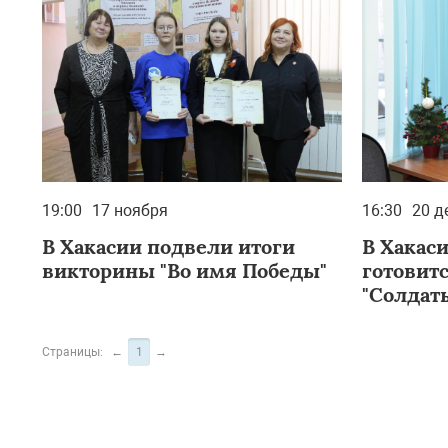
19:00
17 ноября
16:30
20 д
В Хакасии подвели итоги
В Хакаси
викторины "Во имя Победы"
готовит
"Солдат
Страницы:
←
1
→