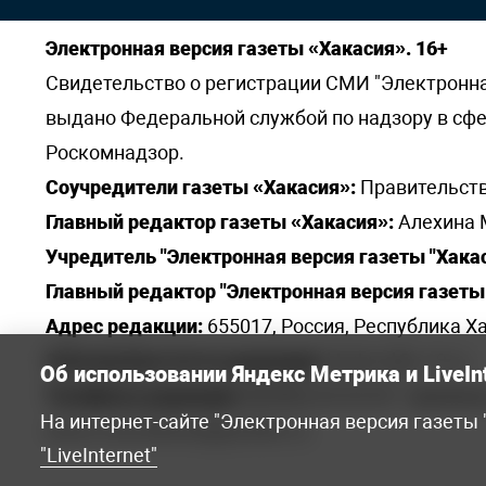
Электронная версия газеты «Хакасия». 16+
Свидетельство о регистрации СМИ "Электронная 
выдано Федеральной службой по надзору в сф
Роскомнадзор.
Соучредители газеты «Хакасия»:
Правительств
Главный редактор газеты «Хакасия»:
Алехина 
Учредитель "Электронная версия газеты "Хакас
Главный редактор "Электронная версия газеты 
Адрес редакции:
655017, Россия, Республика Ха
Электронная почта редакции:
khakred@r-19.ru
Об использовании Яндекс Метрика и LiveIn
Телефоны редакции:
8(3902) 22-23-35 - приемна
На интернет-сайте "Электронная версия газеты
elena.s.korotkowa@yandex.ru
.
"LiveInternet"