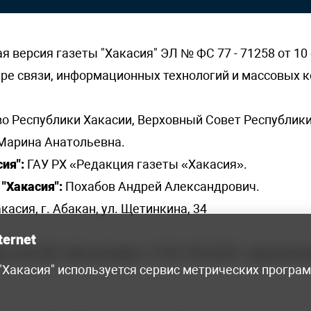
версия газеты "Хакасия" ЭЛ № ФС 77 - 71258 от 10 
ере связи, информационных технологий и массовых
о Республики Хакасии, Верховный Совет Республики
Марина Анатольевна.
ия":
ГАУ РХ «Редакция газеты «Хакасия».
"Хакасия":
Похабов Андрей Александрович.
касия, г. Абакан, ул. Щетинкина, 34
ternet
я, 222-248 - бухгалтерия, +7 961 743 2230 - отдел рек
 "Хакасия" используется сервис метрических програ