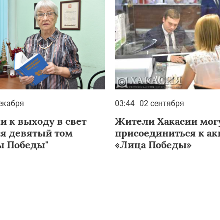
екабря
03:44
02 сентября
и к выходу в свет
Жители Хакасии мог
ся девятый том
присоединиться к а
ы Победы"
«Лица Победы»