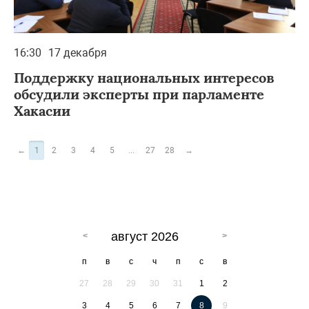
16:30
17 декабря
Поддержку национальных интересов
обсудили эксперты при парламенте
Хакасии
←
1
2
3
4
5
...
27
28
→
август 2026
п
в
с
ч
п
с
в
27
28
29
30
31
1
2
3
4
5
6
7
8
9