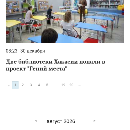
08:23
30 декабря
Две библиотеки Хакасии попали в
проект "Гений места"
←
1
2
3
4
5
...
19
20
→
август 2026