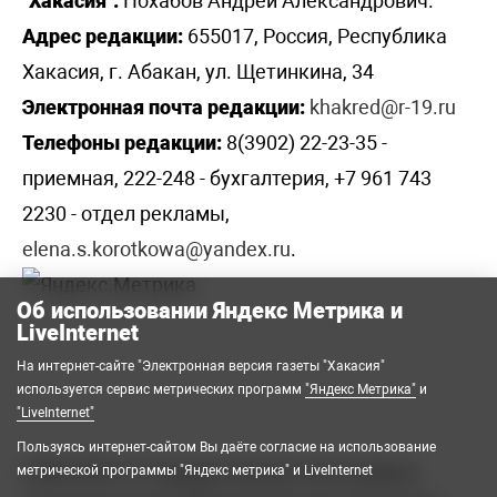
"Хакасия":
Похабов Андрей Александрович.
Адрес редакции:
655017, Россия, Республика
Хакасия, г. Абакан, ул. Щетинкина, 34
Электронная почта редакции:
khakred@r-19.ru
Телефоны редакции:
8(3902) 22-23-35 -
приемная, 222-248 - бухгалтерия, +7 961 743
2230 - отдел рекламы,
elena.s.korotkowa@yandex.ru
.
Об использовании Яндекс Метрика и
LiveInternet
На интернет-сайте "Электронная версия газеты "Хакасия"
используется сервис метрических программ
"Яндекс Метрика"
и
"LiveInternet"
Пользуясь интернет-сайтом Вы даёте согласие на использование
2008-2026 © Государственное автономное
метрической программы "Яндекс метрика" и LiveInternet