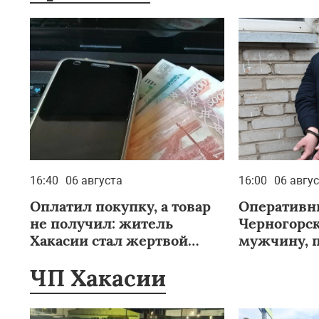
16:40
06 августа
16:00
06 авгу
Оплатил покупку, а товар
Оперативн
не получил: житель
Черногорс
Хакасии стал жертвой
мужчину, 
обмана
в краже те
ЧП Хакасии
комнаты о