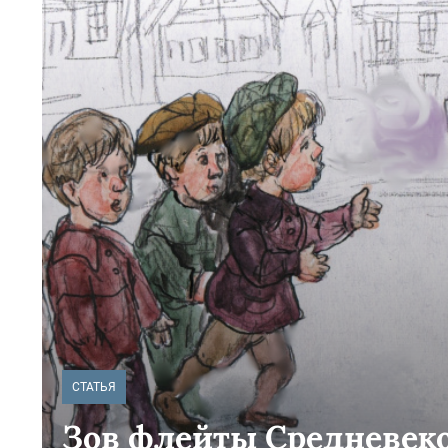
СТАТЬЯ
Зов флейты Средневек