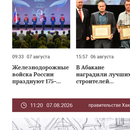
09:33
07 августа
15:57
06 августа
Железнодорожные
В Абакане
войска России
наградили лучши
празднуют 175-
строителей
летний юбилей
Хакасии
11:20 07.08.2026
В правительстве Хакасии обсудили вопросы подг
акасии