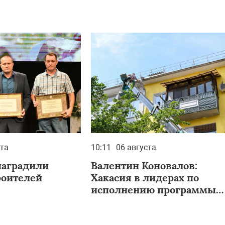
ста
10:11
06 августа
наградили
Валентин Коновалов:
роителей
Хакасия в лидерах по
исполнению программы
капремонта жилых домов
в Сибири