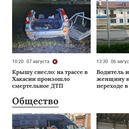
10:20
07 августа
13:30
06 авгу
Крышу снесло: на трассе в
Водитель 
Хакасии произошло
женщину н
смертельное ДТП
переходе в
Общество