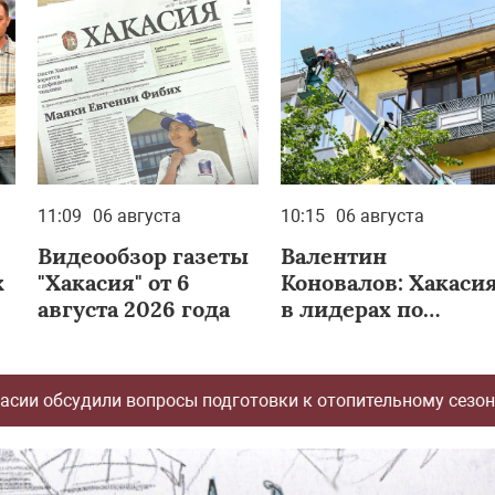
11:09
06 августа
10:15
06 августа
Видеообзор газеты
Валентин
х
"Хакасия" от 6
Коновалов: Хакаси
августа 2026 года
в лидерах по
исполнению
программы
капремонта жилы
отовки к отопительному сезону
Железно
Политика
домов в Сибири