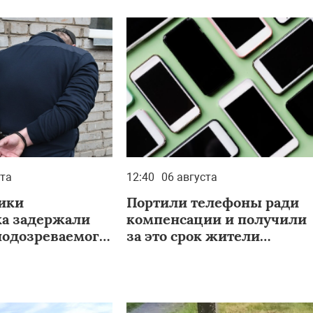
ста
12:40
06 августа
ики
Портили телефоны ради
ка задержали
компенсации и получили
подозреваемого
за это срок жители
лефона из
Хакасии
бщежития