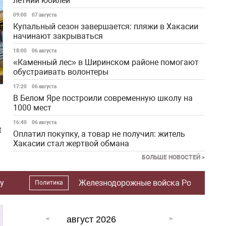
летний юбилей
09:00
07 августа
Купальный сезон завершается: пляжи в Хакасии
начинают закрываться
18:00
06 августа
«Каменный лес» в Ширинском районе помогают
обустраивать волонтеры
17:20
06 августа
В Белом Яре построили современную школу на
1000 мест
16:40
06 августа
я
Оплатил покупку, а товар не получил: житель
Хакасии стал жертвой обмана
БОЛЬШЕ НОВОСТЕЙ >
х
дорожные войска России празднуют 175-летний юбилей
август 2026