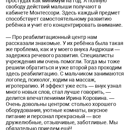
простудах как минимум на год. А полную
свободу действий малыши получают в
кабинете Монтессори. Здесь каждый предмет
способствует самостоятельному развитию
ребёнка и учит его концентрировать внимание.
— Про реабилитационный центр нам
рассказали знакомые. У их ребёнка была такая
же проблема, как и у моего внука Андрюши —
задержка речевого развития. Специалисты
учреждения им очень помогли. Тогда мы тоже
решили обратиться и уже второй раз проходим
здесь реабилитацию. С мальчиком занимаются
логопед, психолог, ходим на массаж,
игротерапию. И эффект уже есть — внук узнал
много новых слов, стал лучше говорить, —
делится впечатлениями Ирина Коровина. —
Очень довольны центром: столько хорошего
оборудования, уютные комнаты, вкусное
питание и персонал прекрасный — все
дружелюбные, отзывчивые, заботливые. Мы
обязательно приедем ещё!