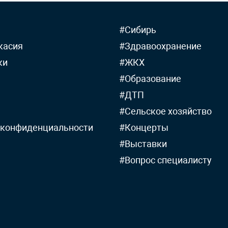
#Сибирь
касия
#Здравоохранение
ки
#ЖКХ
#Образование
#ДТП
#Сельское хозяйство
 конфиденциальности
#Концерты
#Выставки
#Вопрос специалисту