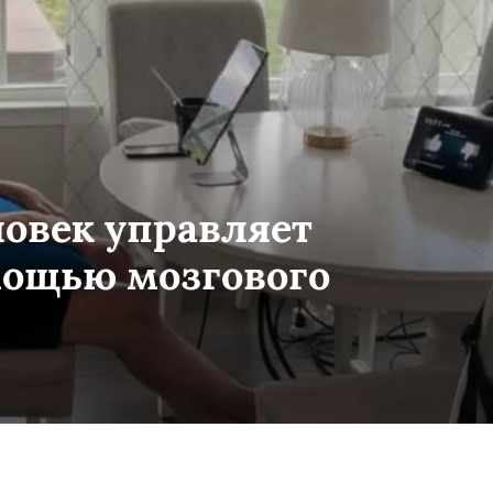
ловек управляет
мощью мозгового