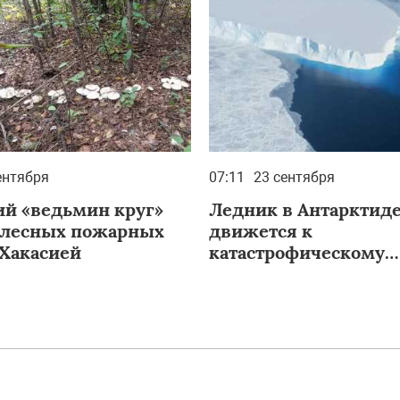
ентября
07:11
23 сентября
й «ведьмин круг»
Ледник в Антарктид
 лесных пожарных
движется к
 Хакасией
катастрофическому
разрушению