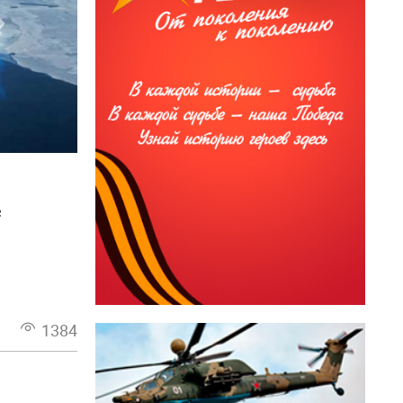
е
1384