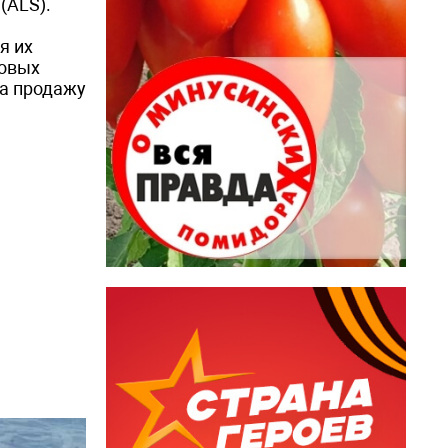
(ALS).
я их
говых
на продажу