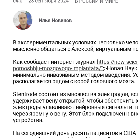
04:01
23 сентября 2024
В РОССИИ И МИРЕ
Илья Новиков
В экспериментальных условиях несколько челов
мысленно общаться с Алексой, виртуальным п
Как сообщает интернет-журнал
https://new-scie
pomoshhju-mozgovogo-implantata/"
;>Новая Наук
минимально инвазивным методом введения. Ус
располагается рядом с корой головного мозга.
Stentrode состоит из множества электродов, в
удерживает вену открытой, чтобы обеспечить
электроды улавливают нейронные сигналы и пе
через яремную вену. Этот блок подключен к в
устройства.
На сегодняшний день десять пациентов в США 