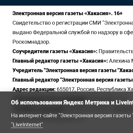
Электронная версия газеты «Хакасия». 16+
Свидетельство о регистрации СМИ "Электронная 
выдано Федеральной службой по надзору в сф
Роскомнадзор.
Соучредители газеты «Хакасия»:
Правительств
Главный редактор газеты «Хакасия»:
Алехина 
Учредитель "Электронная версия газеты "Хакас
Главный редактор "Электронная версия газеты 
Адрес редакции:
655017, Россия, Республика Ха
Электронная почта редакции:
khakred@r-19.ru
Об использовании Яндекс Метрика и LiveIn
Телефоны редакции:
8(3902) 22-23-35 - приемна
На интернет-сайте "Электронная версия газеты
elena.s.korotkowa@yandex.ru
.
"LiveInternet"