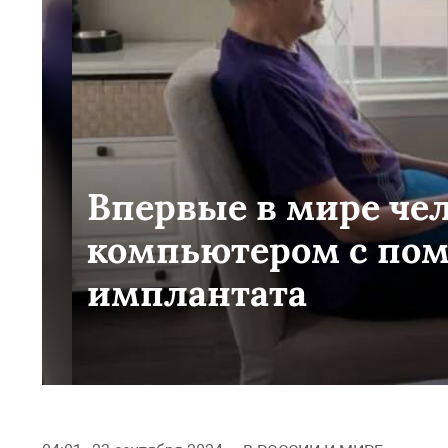
Впервые в мире че
компьютером с по
имплантата