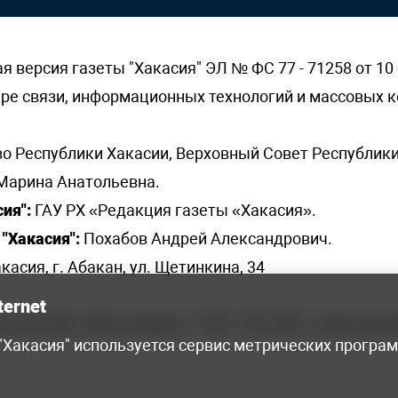
версия газеты "Хакасия" ЭЛ № ФС 77 - 71258 от 10 
ере связи, информационных технологий и массовых
о Республики Хакасии, Верховный Совет Республики
Марина Анатольевна.
ия":
ГАУ РХ «Редакция газеты «Хакасия».
"Хакасия":
Похабов Андрей Александрович.
касия, г. Абакан, ул. Щетинкина, 34
ternet
я, 222-248 - бухгалтерия, +7 961 743 2230 - отдел рек
 "Хакасия" используется сервис метрических програ