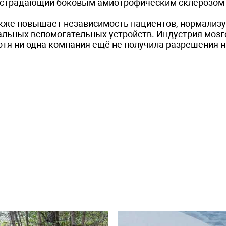
а, страдающий боковым амиотрофическим склерозом 
кже повышает независимость пациентов, нормализу
альных вспомогательных устройств. Индустрия моз
отя ни одна компания ещё не получила разрешения 