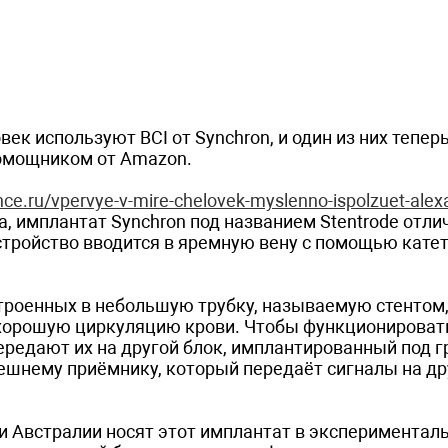
ек используют BCI от Synchron, и один из них тепер
омощником от Amazon.
nce.ru/vpervye-v-mire-chelovek-myslenno-ispolzuet-alexa
а, имплантат Synchron под названием Stentrode отли
тройство вводится в яремную вену с помощью катет
строенных в небольшую трубку, называемую стентом
 хорошую циркуляцию крови. Чтобы функционироват
редают их на другой блок, имплантированный под г
нешнему приёмнику, который передаёт сигналы на др
и Австралии носят этот имплантат в экспериментал