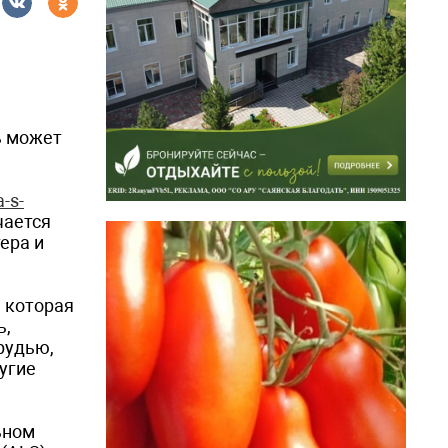
ь может
-s-
чается
ера и
, которая
ь,
рудью,
угие
ьном