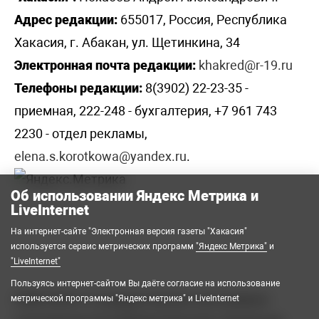
Адрес редакции:
655017, Россия, Республика
Хакасия, г. Абакан, ул. Щетинкина, 34
Электронная почта редакции:
khakred@r-19.ru
Телефоны редакции:
8(3902) 22-23-35 -
приемная, 222-248 - бухгалтерия, +7 961 743
2230 - отдел рекламы,
elena.s.korotkowa@yandex.ru
.
Об использовании Яндекс Метрика и
LiveInternet
На интернет-сайте "Электронная версия газеты "Хакасия"
используется сервис метрических программ
"Яндекс Метрика"
и
"LiveInternet"
Пользуясь интернет-сайтом Вы даёте согласие на использование
2008-2026 © Государственное автономное
метрической программы "Яндекс метрика" и LiveInternet