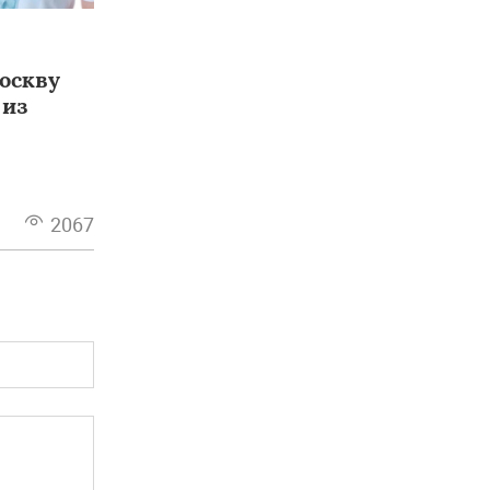
оскву
 из
2067