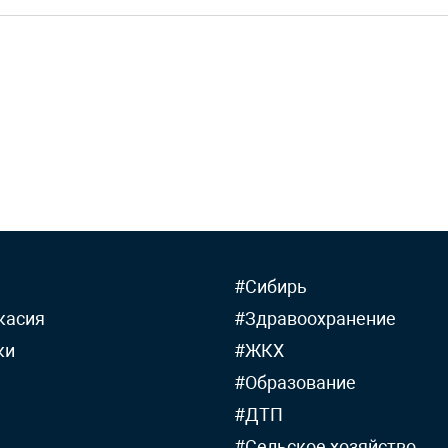
#Сибирь
касия
#Здравоохранение
ки
#ЖКХ
#Образование
#ДТП
#Сельское хозяйство