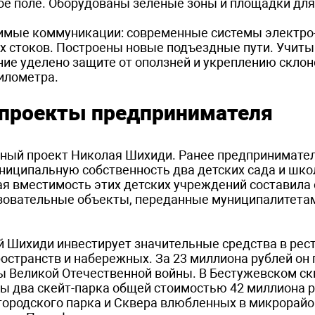
ное поле. Оборудованы зеленые зоны и площадки для
имые коммуникации: современные системы электро-
х стоков. Построены новые подъездные пути. Учит
ние уделено защите от оползней и укреплению склон
километра.
 проекты предпринимателя
ьный проект Николая Шихиди. Ранее предпринимател
ниципальную собственность два детских сада и шко
ая вместимость этих детских учреждений составила
разовательные объекты, переданные муниципалитетам
 Шихиди инвестирует значительные средства в ре
остранств и набережных. За 23 миллиона рублей он 
ы Великой Отечественной войны. В Бестужевском ск
ны два скейт-парка общей стоимостью 42 миллиона р
городского парка и Сквера влюбленных в микрорайо