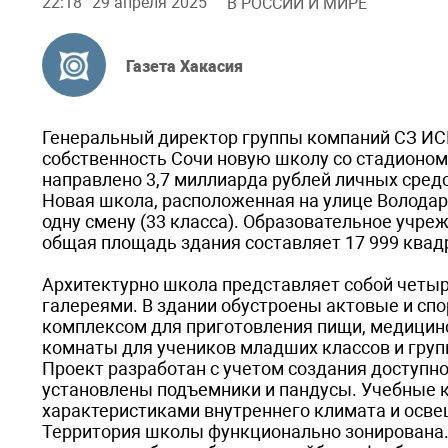
22:18
29 апреля 2025
В РОССИИ И МИРЕ
Газета Хакасия
Генеральный директор группы компаний СЗ ИС
собственность Сочи новую школу со стадионом
направлено 3,7 миллиарда рублей личных сред
Новая школа, расположенная на улице Володарс
одну смену (33 класса). Образовательное учре
общая площадь здания составляет 17 999 ква
Архитектурно школа представляет собой четыр
галереями. В здании обустроены актовые и сп
комплексом для приготовления пищи, медицинс
комнаты для учеников младших классов и груп
Проект разработан с учетом создания доступн
установлены подъемники и пандусы. Учебные 
характеристиками внутреннего климата и осв
Территория школы функционально зонирована.