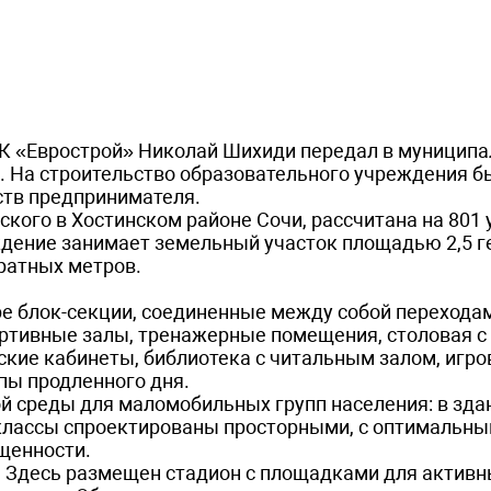
К «Еврострой» Николай Шихиди передал в муницип
. На строительство образовательного учреждения б
ств предпринимателя.
кого в Хостинском районе Сочи, рассчитана на 801 
ждение занимает земельный участок площадью 2,5 ге
дратных метров.
е блок-секции, соединенные между собой перехода
ортивные залы, тренажерные помещения, столовая 
кие кабинеты, библиотека с читальным залом, игр
пы продленного дня.
ой среды для маломобильных групп населения: в зда
классы спроектированы просторными, с оптимальн
ещенности.
 Здесь размещен стадион с площадками для активны