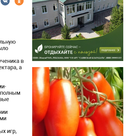
альную
ыло
ученика в
ктара, а
ми-
с полным
овые
нии
ыми
х игр,