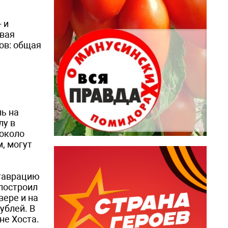
 и
ывая
ов: общая
ь на
лу в
 около
, могут
ставрацию
построил
вере и на
ублей. В
не Хоста.