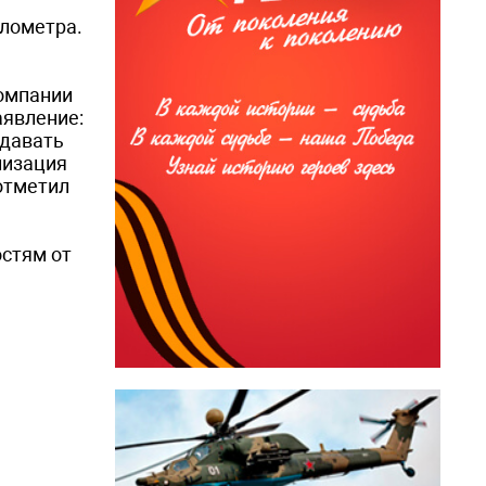
лометра.
омпании
аявление:
здавать
лизация
отметил
остям от