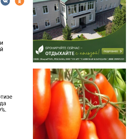
 и
ий
ртизе
нда
9%.