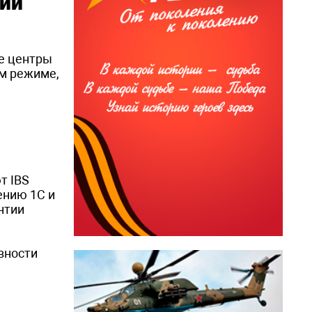
ий
е центры
ом режиме,
т IBS
ению 1С и
нтии
вности