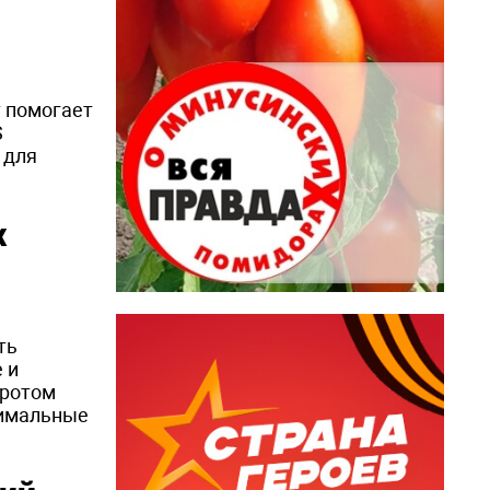
т помогает
S
 для
х
ть
 и
оротом
тимальные