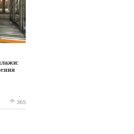
лажи:
шения
365