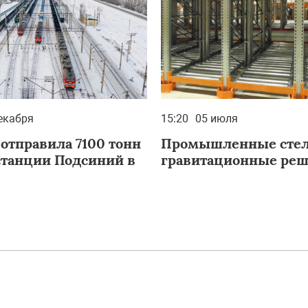
екабря
15:20
05 июля
отправила 7100 тонн
Промышленные стел
 станции Подсиний в
гравитационные ре