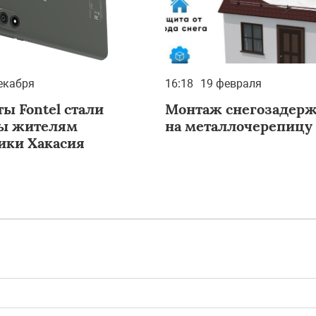
екабря
16:18
19 февраля
ы Fontel стали
Монтаж снегозадерж
ы жителям
на металлочерепицу
ики Хакасия