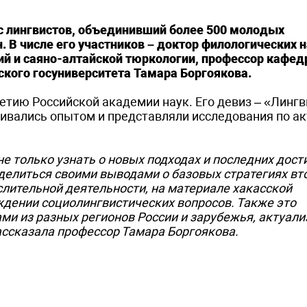
с лингвистов, объединивший более 500 молодых
. В числе его участников – доктор филологических н
ий и саяно-алтайской тюркологии, профессор кафе
ского госуниверситета Тамара Боргоякова.
тию Российской академии наук. Его девиз – «Лингв
енивались опытом и представляли исследования по 
е только узнать о новых подходах и последних дос
поделиться своими выводами о базовых стратегиях в
лительной деятельности, на материале хакасской
ждении социолингвистических вопросов. Также это
ми из разных регионов России и зарубежья, актуал
ссказала профессор Тамара Боргоякова.