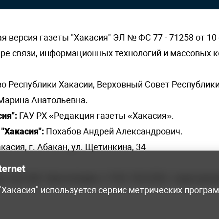
версия газеты "Хакасия" ЭЛ № ФС 77 - 71258 от 10 
ере связи, информационных технологий и массовых
о Республики Хакасии, Верховный Совет Республики
Марина Анатольевна.
ия":
ГАУ РХ «Редакция газеты «Хакасия».
"Хакасия":
Похабов Андрей Александрович.
касия, г. Абакан, ул. Щетинкина, 34
ternet
я, 222-248 - бухгалтерия, +7 961 743 2230 - отдел рек
 "Хакасия" используется сервис метрических програ