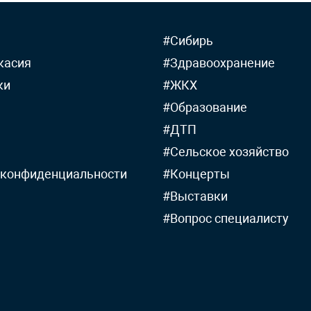
#Сибирь
касия
#Здравоохранение
ки
#ЖКХ
#Образование
#ДТП
#Сельское хозяйство
 конфиденциальности
#Концерты
#Выставки
#Вопрос специалисту