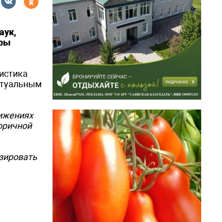
аук,
дры
истика
актуальным
тижениях
торичной
изировать