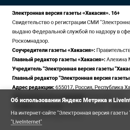
Электронная версия газеты «Хакасия». 16+
Свидетельство о регистрации СМИ "Электронная 
выдано Федеральной службой по надзору в сф
Роскомнадзор.
Соучредители газеты «Хакасия»:
Правительств
Главный редактор газеты «Хакасия»:
Алехина 
Учредитель "Электронная версия газеты "Хакас
Главный редактор "Электронная версия газеты 
Адрес редакции:
655017, Россия, Республика Ха
Электронная почта редакции:
khakred@r-19.ru
Об использовании Яндекс Метрика и LiveIn
Телефоны редакции:
8(3902) 22-23-35 - приемна
На интернет-сайте "Электронная версия газеты
elena.s.korotkowa@yandex.ru
.
"LiveInternet"