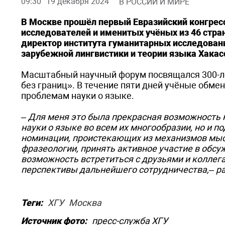
09:30
19 декабря 2024
В РОССИИ И МИРЕ
В Москве прошёл первый Евразийский конгрес
исследователей и именитых учёных из 46 стран
директор института гуманитарных исследован
зарубежной лингвистики и теории языка Хакас
Масштабный научный форум посвящался 300-ле
без границ». В течение пяти дней учёные обм
проблемам науки о языке.
– Для меня это была прекрасная возможность н
науки о языке во всем их многообразии, но и 
номинации, проистекающих из механизмов мыс
фразеологии, принять активное участие в обсу
возможность встретиться с друзьями и коллега
перспективы дальнейшего сотрудничества,– ра
Теги:
ХГУ
Москва
Источник фото:
пресс-служба ХГУ