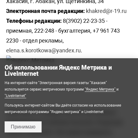
Хакасия, г. Абакан, ул. Щетинкина, 34
Электронная почта редакции:
khakred@r-19.ru
Телефоны редакции:
8(3902) 22-23-35 -
приемная, 222-248 - бухгалтерия, +7 961 743
2230 - отдел рекламы,
elena.s.korotkowa@yandex.ru
.
Об использовании Яндекс Метрика и
LiveInternet
На интернет-сайте "Электронная версия газеты "Хакасия"
используется сервис метрических программ
"Яндекс Метрика"
и
"LiveInternet"
Пользуясь интернет-сайтом Вы даёте согласие на использование
2008-2026 © Государственное автономное
метрической программы "Яндекс метрика" и LiveInternet
учреждение Республики Хакасия «Редакция
Принимаю
газеты «Хакасия». Все права защищены.