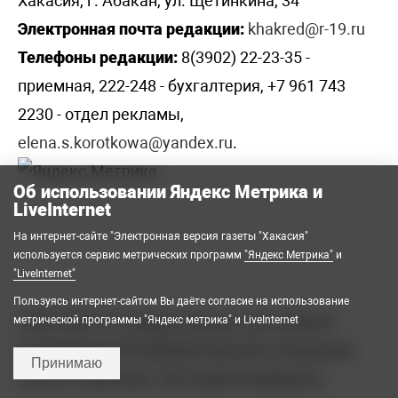
Хакасия, г. Абакан, ул. Щетинкина, 34
Электронная почта редакции:
khakred@r-19.ru
Телефоны редакции:
8(3902) 22-23-35 -
приемная, 222-248 - бухгалтерия, +7 961 743
2230 - отдел рекламы,
elena.s.korotkowa@yandex.ru
.
Об использовании Яндекс Метрика и
LiveInternet
На интернет-сайте "Электронная версия газеты "Хакасия"
используется сервис метрических программ
"Яндекс Метрика"
и
"LiveInternet"
Пользуясь интернет-сайтом Вы даёте согласие на использование
2008-2026 © Государственное автономное
метрической программы "Яндекс метрика" и LiveInternet
учреждение Республики Хакасия «Редакция
Принимаю
газеты «Хакасия». Все права защищены.