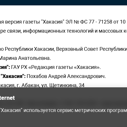
версия газеты "Хакасия" ЭЛ № ФС 77 - 71258 от 10 
ере связи, информационных технологий и массовых
о Республики Хакасии, Верховный Совет Республики
Марина Анатольевна.
ия":
ГАУ РХ «Редакция газеты «Хакасия».
"Хакасия":
Похабов Андрей Александрович.
касия, г. Абакан, ул. Щетинкина, 34
ternet
я, 222-248 - бухгалтерия, +7 961 743 2230 - отдел рек
 "Хакасия" используется сервис метрических програ