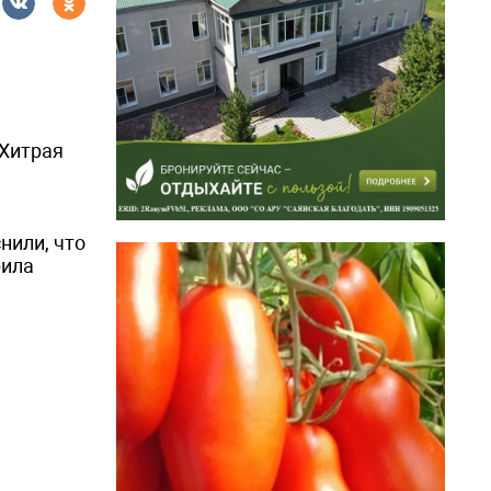
 Хитрая
нили, что
рила