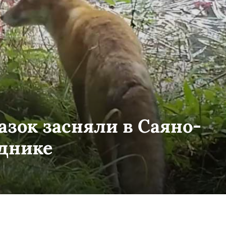
зок засняли в Саяно-
днике