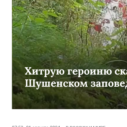
Хитрую героиню ска
Шушенском запове