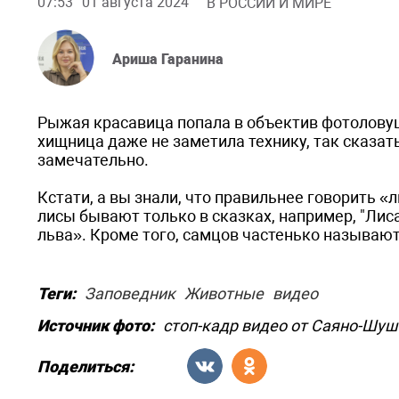
07:53
01 августа 2024
В РОССИИ И МИРЕ
Ариша Гаранина
Рыжая красавица попала в объектив фотолову
хищница даже не заметила технику, так сказать
замечательно.
Кстати, а вы знали, что правильнее говорить «
лисы бывают только в сказках, например, "Лиса
льва». Кроме того, самцов частенько называю
Теги:
Заповедник
Животные
видео
Источник фото:
стоп-кадр видео от Саяно-Шу
Поделиться: