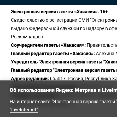
Электронная версия газеты «Хакасия». 16+
Свидетельство о регистрации СМИ "Электронная 
выдано Федеральной службой по надзору в сф
Роскомнадзор.
Соучредители газеты «Хакасия»:
Правительств
Главный редактор газеты «Хакасия»:
Алехина 
Учредитель "Электронная версия газеты "Хакас
Главный редактор "Электронная версия газеты 
Адрес редакции:
655017, Россия, Республика Ха
Электронная почта редакции:
khakred@r-19.ru
Об использовании Яндекс Метрика и LiveIn
Телефоны редакции:
8(3902) 22-23-35 - приемна
На интернет-сайте "Электронная версия газеты
elena.s.korotkowa@yandex.ru
.
"LiveInternet"