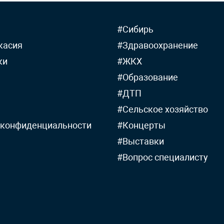
#Сибирь
касия
#Здравоохранение
ки
#ЖКХ
#Образование
#ДТП
#Сельское хозяйство
 конфиденциальности
#Концерты
#Выставки
#Вопрос специалисту