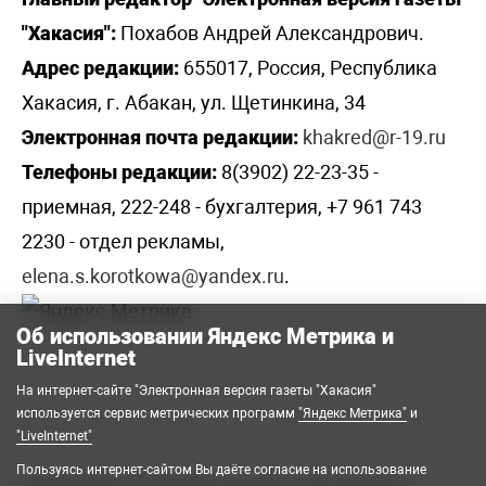
"Хакасия":
Похабов Андрей Александрович.
Адрес редакции:
655017, Россия, Республика
Хакасия, г. Абакан, ул. Щетинкина, 34
Электронная почта редакции:
khakred@r-19.ru
Телефоны редакции:
8(3902) 22-23-35 -
приемная, 222-248 - бухгалтерия, +7 961 743
2230 - отдел рекламы,
elena.s.korotkowa@yandex.ru
.
Об использовании Яндекс Метрика и
LiveInternet
На интернет-сайте "Электронная версия газеты "Хакасия"
используется сервис метрических программ
"Яндекс Метрика"
и
"LiveInternet"
Пользуясь интернет-сайтом Вы даёте согласие на использование