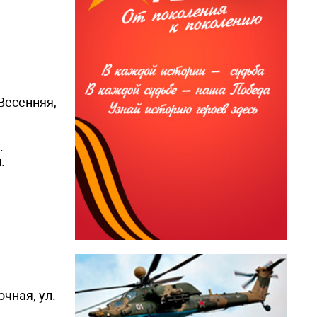
 Весенняя,
.
.
чная, ул.