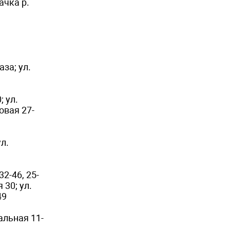
качка р.
за; ул.
; ул.
повая 27-
л.
2-46, 25-
 30; ул.
49
альная 11-