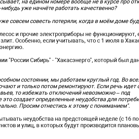
асывает, на едином номере вообще не в курсе про о
-нибудь уже начнёте работать качественно?
уже совсем совесть потеряли, когда в моём доме буд
лесос и прочие электроприборы не функционируют, 
лит. Особенно, если учитывать, что с 1 июля в Хакас
оэнергию.
и "России Сибирь" - "Хакасэнерго", который был да
собном состоянии, мы работаем круглый год. Во все
чают и только потом ремонтируют. Если речь идет 
евьев, то избежать отключений невозможно – под
 это создает определенные неудобства для потреби
ально. Просим отнестись к этому с пониманием".
ытывать неудобства на предстоящей неделе (с 16 по
нктов и улиц, в которых будут производится планов