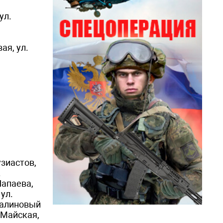
ул.
ая, ул.
узиастов,
.
Чапаева,
 ул.
 Малиновый
. Майская,