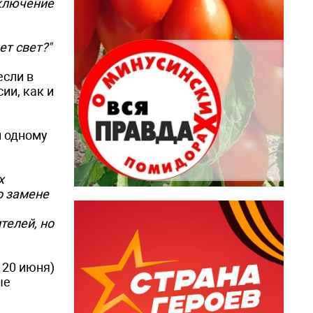
тключение
ет свет?"
если в
ии, как и
н одному
х
о замене
телей, но
 20 июня)
ые