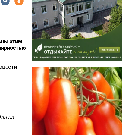
ьны этим
улярностью
оцсети
Или на