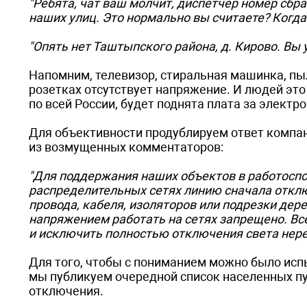
"Ребята, чат ваш молчит, диспетчер номер сбр
наших улиц. Это нормально вы считаете? Когда
"Опять нет Таштыпского района, д. Кирово. Вы 
Напомним, телевизор, стиральная машинка, пы
розетках отсутствует напряжение. И людей это з
по всей России, будет поднята плата за электр
Для объективности продублируем ответ компани
из возмущенных комментаторов:
"Для поддержания наших объектов в работоспо
распределительных сетях линию сначала отклю
провода, кабеля, изоляторов или подрезки дер
напряжением работать на сетях запрещено. Все
и исключить полностью отключения света нере
Для того, чтобы с пониманием можно было исп
мы публикуем очередной список населенных пу
отключения.