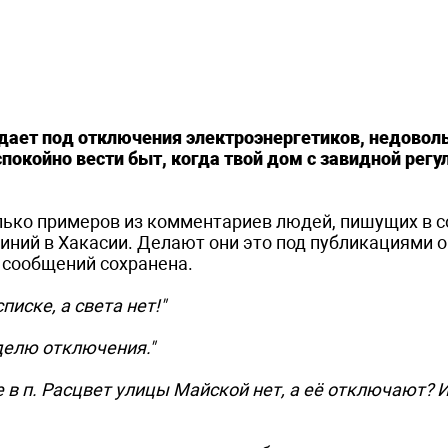
адает под отключения электроэнергетиков, недовол
 спокойно вести быт, когда твой дом с завидной рег
лько примеров из комментариев людей, пишущих в с
иний в Хакасии. Делают они это под публикациями о
 сообщений сохранена.
иске, а света нет!"
делю отключения."
 в п. Расцвет улицы Майской нет, а её отключают? 