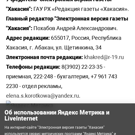
"Хакасия":
ГАУ РХ «Редакция газеты «Хакасия».
Главный редактор "Электронная версия газеты
"Хакасия":
Похабов Андрей Александрович.
Адрес редакции:
655017, Россия, Республика
Хакасия, г. Абакан, ул. Щетинкина, 34
Электронная почта редакции:
khakred@r-19.ru
Телефоны редакции:
8(3902) 22-23-35 -
приемная, 222-248 - бухгалтерия, +7 961 743
2230 - отдел рекламы,
elena.s.korotkowa@yandex.ru
.
Об использовании Яндекс Метрика и
LiveInternet
На интернет-сайте "Электронная версия газеты "Хакасия"
используется сервис метрических программ
"Яндекс Метрика"
и