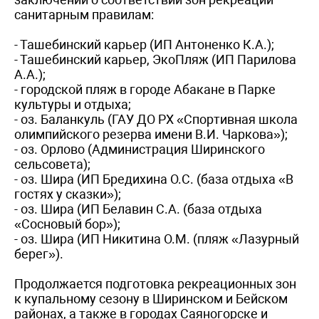
санитарным правилам:
- Ташебинский карьер (ИП Антоненко К.А.);
- Ташебинский карьер, ЭкоПляж (ИП Парилова
А.А.);
- городской пляж в городе Абакане в Парке
культуры и отдыха;
- оз. Баланкуль (ГАУ ДО РХ «Спортивная школа
олимпийского резерва имени В.И. Чаркова»);
- оз. Орлово (Администрация Ширинского
сельсовета);
- оз. Шира (ИП Бредихина О.С. (база отдыха «В
гостях у сказки»);
- оз. Шира (ИП Белавин С.А. (база отдыха
«Сосновый бор»);
- оз. Шира (ИП Никитина О.М. (пляж «Лазурный
берег»).
Продолжается подготовка рекреационных зон
к купальному сезону в Ширинском и Бейском
районах, а также в городах Саяногорске и