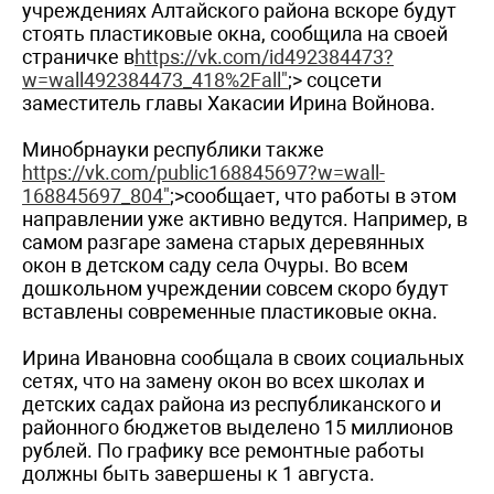
учреждениях Алтайского района вскоре будут
стоять пластиковые окна, сообщила на своей
страничке в
https://vk.com/id492384473?
w=wall492384473_418%2Fall"
;> соцсети
заместитель главы Хакасии Ирина Войнова.
Минобрнауки республики также
https://vk.com/public168845697?w=wall-
168845697_804"
;>сообщает, что работы в этом
направлении уже активно ведутся. Например, в
самом разгаре замена старых деревянных
окон в детском саду села Очуры. Во всем
дошкольном учреждении совсем скоро будут
вставлены современные пластиковые окна.
Ирина Ивановна сообщала в своих социальных
сетях, что на замену окон во всех школах и
детских садах района из республиканского и
районного бюджетов выделено 15 миллионов
рублей. По графику все ремонтные работы
должны быть завершены к 1 августа.