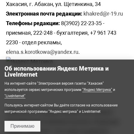
Хакасия, г. Абакан, ул. Щетинкина, 34
Электронная почта редакции:
khakred@r-19.ru
Телефоны редакции:
8(3902) 22-23-35 -
приемная, 222-248 - бухгалтерия, +7 961 743
2230 - отдел рекламы,
elena.s.korotkowa@yandex.ru
.
Об использовании Яндекс Метрика и
LiveInternet
На интернет-сайте "Электронная версия газеты "Хакасия"
используется сервис метрических программ
"Яндекс Метрика"
и
"LiveInternet"
Пользуясь интернет-сайтом Вы даёте согласие на использование
2008-2026 © Государственное автономное
метрической программы "Яндекс метрика" и LiveInternet
учреждение Республики Хакасия «Редакция
Принимаю
газеты «Хакасия». Все права защищены.