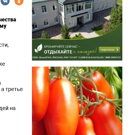
чества
ому
сти,
же
а
 а третье
дей на