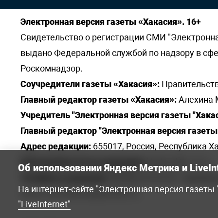
Электронная версия газеты «Хакасия». 16+
Свидетельство о регистрации СМИ "Электронная 
выдано Федеральной службой по надзору в сф
Роскомнадзор.
Соучредители газеты «Хакасия»:
Правительств
Главный редактор газеты «Хакасия»:
Алехина 
Учредитель "Электронная версия газеты "Хакас
Главный редактор "Электронная версия газеты 
Адрес редакции:
655017, Россия, Республика Ха
Электронная почта редакции:
khakred@r-19.ru
Об использовании Яндекс Метрика и LiveIn
Телефоны редакции:
8(3902) 22-23-35 - приемна
На интернет-сайте "Электронная версия газеты
elena.s.korotkowa@yandex.ru
.
"LiveInternet"