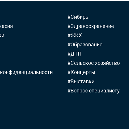
#Сибирь
касия
#Здравоохранение
ки
#ЖКХ
#Образование
#ДТП
#Сельское хозяйство
 конфиденциальности
#Концерты
#Выставки
#Вопрос специалисту