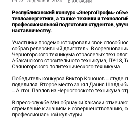
09:23
20 декабря 2024
В ХАКАСИИ
Республиканский конкурс «ЭнергоПрофи» объед
теплоэнергетики, а также техники и технолог
профессиональной подготовки студентов, улуч
наставничеству.
Участники продемонстрировали свои способнос
собрав реверсивный двигатель. В соревновании
Черногорского техникума отраслевых технологи
Абаканского строительного техникума, ПУ-18, 
Саяногорского политехнического техникума.
Победитель конкурса Виктор Кононов – студент
поделился. Второе место занял Данил Шалдыбин
– Антон Павлов из Черногорского техникума от
В пресс-службе Минобрнауки Хакасии отмечаю
стремление к знаниям и совершенствованию, с
профессиональной культуры.