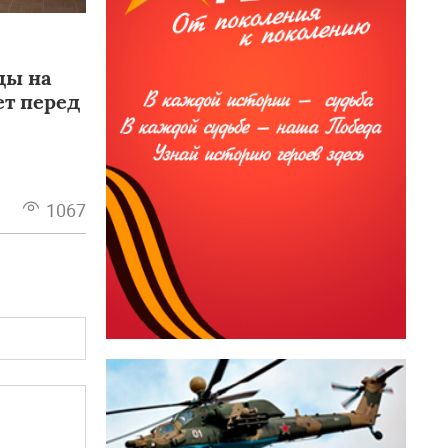
ды на
ет перед
1067