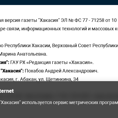
версия газеты "Хакасия" ЭЛ № ФС 77 - 71258 от 10 
ере связи, информационных технологий и массовых
о Республики Хакасии, Верховный Совет Республики
Марина Анатольевна.
ия":
ГАУ РХ «Редакция газеты «Хакасия».
"Хакасия":
Похабов Андрей Александрович.
касия, г. Абакан, ул. Щетинкина, 34
ternet
я, 222-248 - бухгалтерия, +7 961 743 2230 - отдел рек
 "Хакасия" используется сервис метрических програ