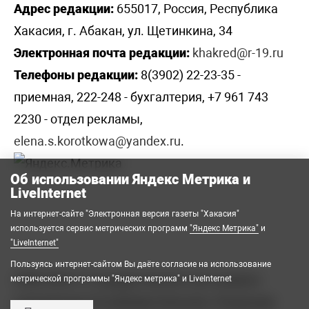
Адрес редакции:
655017, Россия, Республика
Хакасия, г. Абакан, ул. Щетинкина, 34
Электронная почта редакции:
khakred@r-19.ru
Телефоны редакции:
8(3902) 22-23-35 -
приемная, 222-248 - бухгалтерия, +7 961 743
2230 - отдел рекламы,
elena.s.korotkowa@yandex.ru
.
Об использовании Яндекс Метрика и
LiveInternet
На интернет-сайте "Электронная версия газеты "Хакасия"
используется сервис метрических программ
"Яндекс Метрика"
и
"LiveInternet"
Пользуясь интернет-сайтом Вы даёте согласие на использование
2008-2026 © Государственное автономное
метрической программы "Яндекс метрика" и LiveInternet
учреждение Республики Хакасия «Редакция