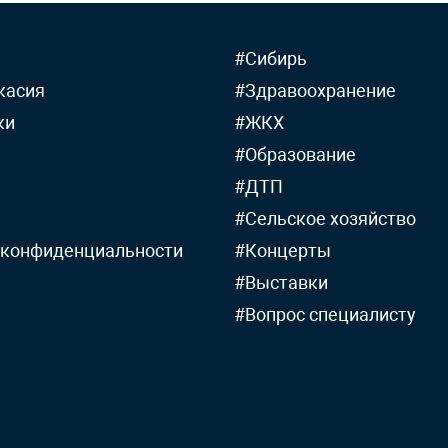
#Сибирь
касия
#Здравоохранение
ки
#ЖКХ
#Образование
#ДТП
#Сельское хозяйство
 конфиденциальности
#Концерты
#Выставки
#Вопрос специалисту