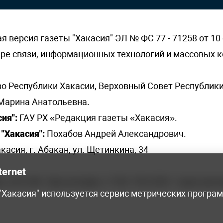
версия газеты "Хакасия" ЭЛ № ФС 77 - 71258 от 10 
ере связи, информационных технологий и массовых
о Республики Хакасии, Верховный Совет Республики
Марина Анатольевна.
ия":
ГАУ РХ «Редакция газеты «Хакасия».
"Хакасия":
Похабов Андрей Александрович.
касия, г. Абакан, ул. Щетинкина, 34
ternet
я, 222-248 - бухгалтерия, +7 961 743 2230 - отдел рек
 "Хакасия" используется сервис метрических програ