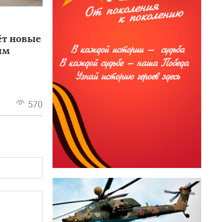
т новые
ям
570