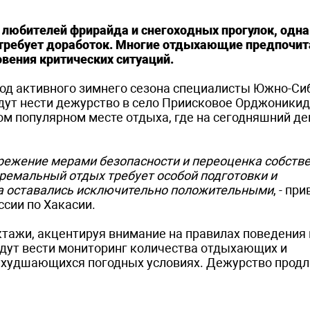
 любителей фрирайда и снегоходных прогулок, одн
 требует доработок. Многие отдыхающие предпочи
вения критических ситуаций.
иод активного зимнего сезона специалисты Южно-Си
дут нести дежурство в село Приисковое Орджоники
том популярном месте отдыха, где на сегодняшний де
брежение мерами безопасности и переоценка собстве
тремальный отдых требует особой подготовки и
ка оставались исключительно положительными
, - пр
сии по Хакасии.
тажи, акцентируя внимание на правилах поведения в
удут вести мониторинг количества отдыхающих и
ухудшающихся погодных условиях. Дежурство продли