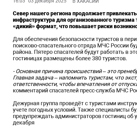
16:03
03 декабря 2025
В ХАКАСИИ
Север нашего региона продолжает привлекать
инфраструктура для организованного туризма
«дикий» формат, что повышает риски возникно
Для обеспечения безопасности туристов в пер
поисково-спасательного отряда МЧС России бу
района. Пятеро спасателей будут работать в э
гостиницах размещены более 380 туристов.
- Основная причина происшествий – это прене
Главная задача – напомнить туристам, что экс
ответственности, чтобы впечатления от отпус
комментарий спасателей пресс-служба МЧС Рос
Дежурная группа проведёт с туристами инструк
учете погодных условий. Также специалисты б
предупреждать администраторов гостиниц об 
декабря