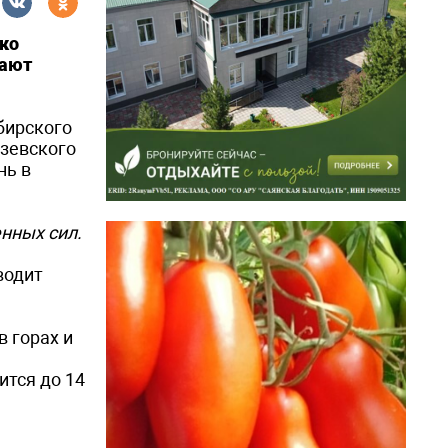
ако
тают
бирского
дзевского
нь в
нных сил.
иводит
 горах и
тся до 14