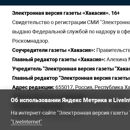
Электронная версия газеты «Хакасия». 16+
Свидетельство о регистрации СМИ "Электронная 
выдано Федеральной службой по надзору в сф
Роскомнадзор.
Соучредители газеты «Хакасия»:
Правительств
Главный редактор газеты «Хакасия»:
Алехина 
Учредитель "Электронная версия газеты "Хакас
Главный редактор "Электронная версия газеты 
Адрес редакции:
655017, Россия, Республика Ха
Электронная почта редакции:
khakred@r-19.ru
Об использовании Яндекс Метрика и LiveIn
Телефоны редакции:
8(3902) 22-23-35 - приемна
На интернет-сайте "Электронная версия газеты
elena.s.korotkowa@yandex.ru
.
"LiveInternet"