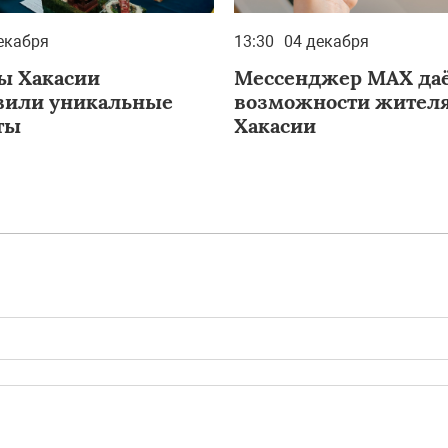
екабря
13:30
04 декабря
ы Хакасии
Мессенджер MAX даё
вили уникальные
возможности жител
ты
Хакасии