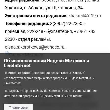
Хакасия, г. Абакан, ул. Щетинкина, 34
Электронная почта редакции:
khakred@r-19.ru
Телефоны редакции:
8(3902) 22-23-35 -
приемная, 222-248 - бухгалтерия, +7 961 743
2230 - отдел рекламы,
elena.s.korotkowa@yandex.ru
.
Об использовании Яндекс Метрика и
LiveInternet
На интернет-сайте "Электронная версия газеты "Хакасия"
используется сервис метрических программ
"Яндекс Метрика"
и
"LiveInternet"
Пользуясь интернет-сайтом Вы даёте согласие на использование
2008-2026 © Государственное автономное
метрической программы "Яндекс метрика" и LiveInternet
учреждение Республики Хакасия «Редакция
Принимаю