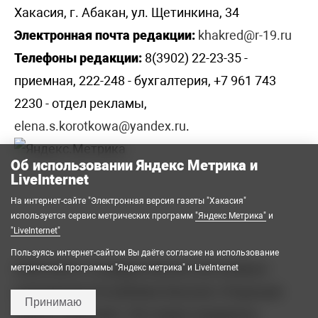
Хакасия, г. Абакан, ул. Щетинкина, 34
Электронная почта редакции:
khakred@r-19.ru
Телефоны редакции:
8(3902) 22-23-35 -
приемная, 222-248 - бухгалтерия, +7 961 743
2230 - отдел рекламы,
elena.s.korotkowa@yandex.ru
.
Об использовании Яндекс Метрика и
LiveInternet
На интернет-сайте "Электронная версия газеты "Хакасия"
используется сервис метрических программ
"Яндекс Метрика"
и
"LiveInternet"
Пользуясь интернет-сайтом Вы даёте согласие на использование
2008-2026 © Государственное автономное
метрической программы "Яндекс метрика" и LiveInternet
учреждение Республики Хакасия «Редакция
Принимаю
газеты «Хакасия». Все права защищены.