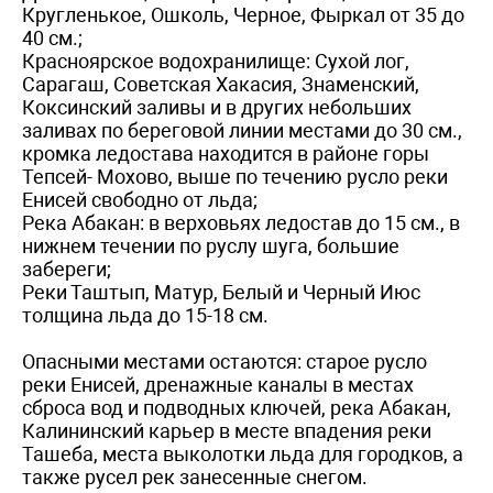
Кругленькое, Ошколь, Черное, Фыркал от 35 до
40 см.;
Красноярское водохранилище: Сухой лог,
Сарагаш, Советская Хакасия, Знаменский,
Коксинский заливы и в других небольших
заливах по береговой линии местами до 30 см.,
кромка ледостава находится в районе горы
Тепсей- Мохово, выше по течению русло реки
Енисей свободно от льда;
Река Абакан: в верховьях ледостав до 15 см., в
нижнем течении по руслу шуга, большие
забереги;
Реки Таштып, Матур, Белый и Черный Июс
толщина льда до 15-18 см.
Опасными местами остаются: старое русло
реки Енисей, дренажные каналы в местах
сброса вод и подводных ключей, река Абакан,
Калининский карьер в месте впадения реки
Ташеба, места выколотки льда для городков, а
также русел рек занесенные снегом.