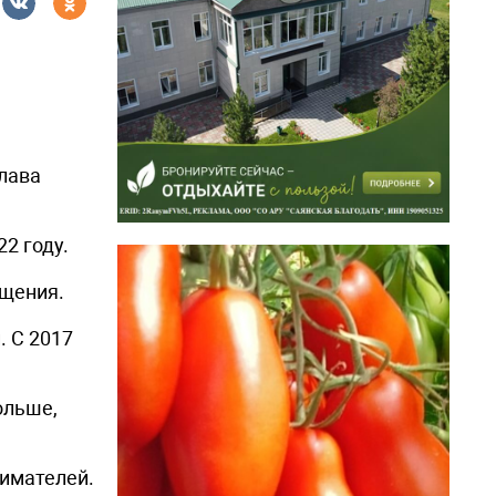
лава
2 году.
ещения.
. С 2017
ольше,
нимателей.