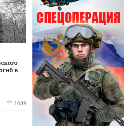
ского
огиб в
1689