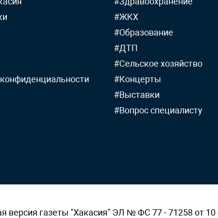
касия
#Здравоохранение
ки
#ЖКХ
#Образование
#ДТП
#Сельское хозяйство
 конфиденциальности
#Концерты
#Выставки
#Вопрос специалисту
версия газеты "Хакасия" ЭЛ № ФС 77 - 71258 от 10 