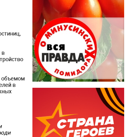
остиниц,
 в
стройство
м объемом
елей в
ыжных
м
Люди