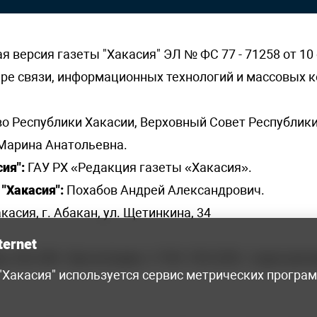
версия газеты "Хакасия" ЭЛ № ФС 77 - 71258 от 10 
ере связи, информационных технологий и массовых
о Республики Хакасии, Верховный Совет Республики
Марина Анатольевна.
ия":
ГАУ РХ «Редакция газеты «Хакасия».
"Хакасия":
Похабов Андрей Александрович.
касия, г. Абакан, ул. Щетинкина, 34
ternet
я, 222-248 - бухгалтерия, +7 961 743 2230 - отдел рек
 "Хакасия" используется сервис метрических програ