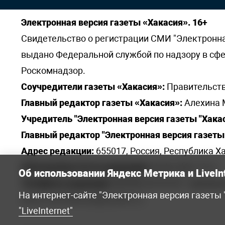
Электронная версия газеты «Хакасия». 16+
Свидетельство о регистрации СМИ "Электронная 
выдано Федеральной службой по надзору в сф
Роскомнадзор.
Соучредители газеты «Хакасия»:
Правительств
Главный редактор газеты «Хакасия»:
Алехина 
Учредитель "Электронная версия газеты "Хакас
Главный редактор "Электронная версия газеты 
Адрес редакции:
655017, Россия, Республика Ха
Электронная почта редакции:
khakred@r-19.ru
Об использовании Яндекс Метрика и LiveIn
Телефоны редакции:
8(3902) 22-23-35 - приемна
На интернет-сайте "Электронная версия газеты
elena.s.korotkowa@yandex.ru
.
"LiveInternet"