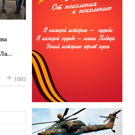
 на
Ла
1085