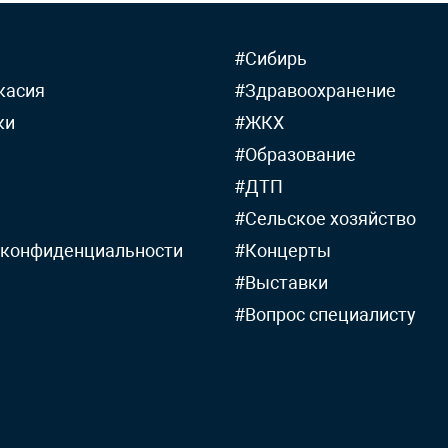
#Сибирь
касия
#Здравоохранение
ки
#ЖКХ
#Образование
#ДТП
#Сельское хозяйство
 конфиденциальности
#Концерты
#Выставки
#Вопрос специалисту