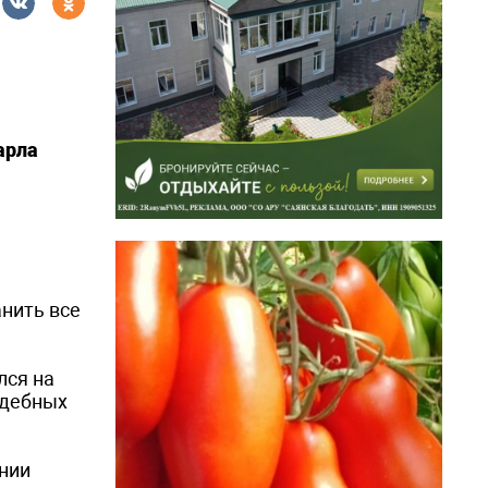
арла
анить все
лся на
удебных
нии