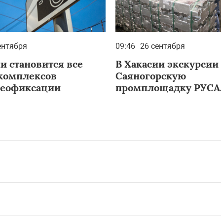
ентября
09:46
26 сентября
и становится все
В Хакасии экскурсии
комплексов
Саяногорскую
деофиксации
промплощадку РУСА
проходят регулярно