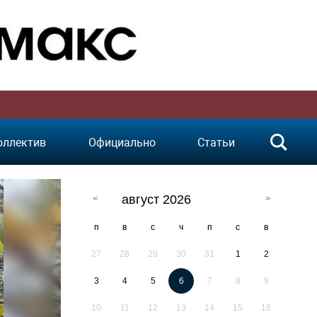
оллектив
Официально
Статьи
август 2026
п
в
с
ч
п
с
в
27
28
29
30
31
1
2
3
4
5
6
7
8
9
10
11
12
13
14
15
16