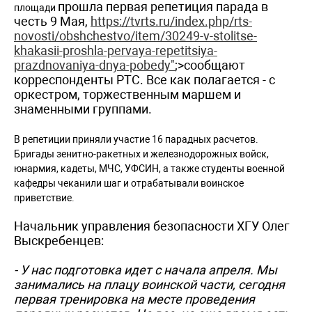
прошла первая репетиция парада в
площади
честь 9 Мая,
https://tvrts.ru/index.php/rts-
novosti/obshchestvo/item/30249-v-stolitse-
khakasii-proshla-pervaya-repetitsiya-
prazdnovaniya-dnya-pobedy"
;>сообщают
корреспонденты РТС. Все как полагается - с
оркестром, торжественным маршем и
знаменными группами.
В репетиции приняли участие 16 парадных расчетов.
Бригады зенитно-ракетных и железнодорожных войск,
юнармия, кадеты, МЧС, УФСИН, а также студенты военной
кафедры чеканили шаг и отрабатывали воинское
приветствие.
Начальник управления безопасности ХГУ Олег
Выскребенцев:
- У нас подготовка идет с начала апреля. Мы
занимались на плацу воинской части, сегодня
первая тренировка на месте проведения