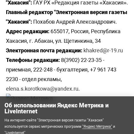
"Хакасия":
ГАУ РХ «Редакция газеты «Хакасия».
Главный редактор "Электронная версия газеты
"Хакасия":
Похабов Андрей Александрович.
Адрес редакции:
655017, Россия, Республика
Хакасия, г. Абакан, ул. Щетинкина, 34
Электронная почта редакции:
khakred@r-19.ru
Телефоны редакции:
8(3902) 22-23-35 -
приемная, 222-248 - бухгалтерия, +7 961 743
2230 - отдел рекламы,
elena.s.korotkowa@yandex.ru
.
Об использовании Яндекс Метрика и
LiveInternet
На интернет-сайте "Электронная версия газеты "Хакасия"
используется сервис метрических программ
"Яндекс Метрика"
и
"LiveInternet"