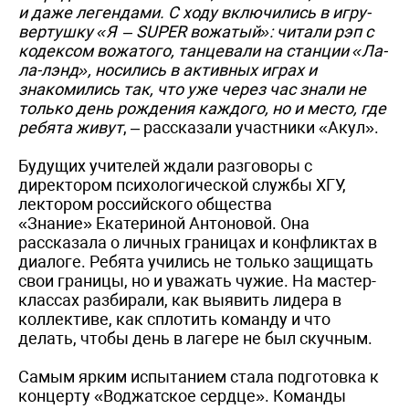
и даже легендами. С ходу включились в игру-
вертушку «Я – SUPER вожатый»: читали рэп с
кодексом вожатого, танцевали на станции «Ла-
ла-лэнд», носились в активных играх и
знакомились так, что уже через час знали не
только день рождения каждого, но и место, где
ребята живут
, – рассказали участники «Акул».
Будущих учителей ждали разговоры с
директором психологической службы ХГУ,
лектором российского общества
«Знание» Екатериной Антоновой. Она
рассказала о личных границах и конфликтах в
диалоге. Ребята учились не только защищать
свои границы, но и уважать чужие. На мастер-
классах разбирали, как выявить лидера в
коллективе, как сплотить команду и что
делать, чтобы день в лагере не был скучным.
Самым ярким испытанием стала подготовка к
концерту «Воджатское сердце». Команды