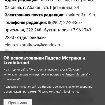
Хакасия, г. Абакан, ул. Щетинкина, 34
Электронная почта редакции:
khakred@r-19.ru
Телефоны редакции:
8(3902) 22-23-35 -
приемная, 222-248 - бухгалтерия, +7 961 743
2230 - отдел рекламы,
elena.s.korotkowa@yandex.ru
.
Об использовании Яндекс Метрика и
LiveInternet
На интернет-сайте "Электронная версия газеты "Хакасия"
используется сервис метрических программ
"Яндекс Метрика"
и
"LiveInternet"
Пользуясь интернет-сайтом Вы даёте согласие на использование
2008-2026 © Государственное автономное
метрической программы "Яндекс метрика" и LiveInternet
учреждение Республики Хакасия «Редакция
Принимаю