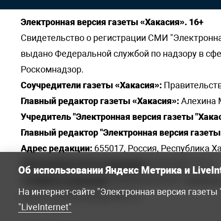
Электронная версия газеты «Хакасия». 16+
Свидетельство о регистрации СМИ "Электронная 
выдано Федеральной службой по надзору в сф
Роскомнадзор.
Соучредители газеты «Хакасия»:
Правительств
Главный редактор газеты «Хакасия»:
Алехина 
Учредитель "Электронная версия газеты "Хакас
Главный редактор "Электронная версия газеты 
Адрес редакции:
655017, Россия, Республика Ха
Электронная почта редакции:
khakred@r-19.ru
Об использовании Яндекс Метрика и LiveIn
Телефоны редакции:
8(3902) 22-23-35 - приемна
На интернет-сайте "Электронная версия газеты
elena.s.korotkowa@yandex.ru
.
"LiveInternet"