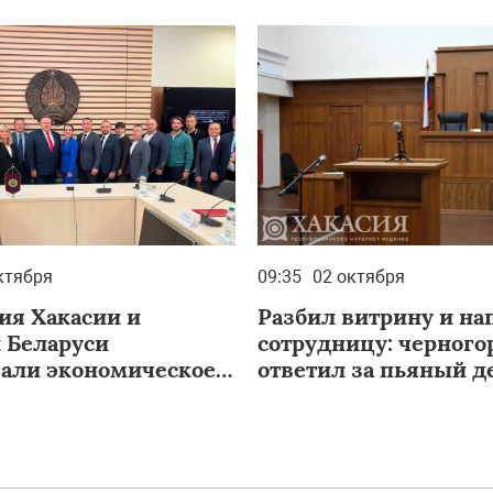
ктября
09:35
02 октября
ия Хакасии и
Разбил витрину и на
 Беларуси
сотрудницу: черного
вали экономическое
ответил за пьяный д
ействие регионов в
программы участия в
родной выставке