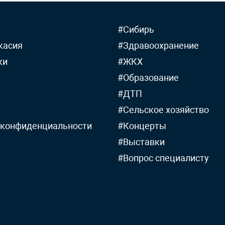
#Сибирь
касия
#Здравоохранение
ки
#ЖКХ
#Образование
#ДТП
#Сельское хозяйство
 конфиденциальности
#Концерты
#Выставки
#Вопрос специалисту