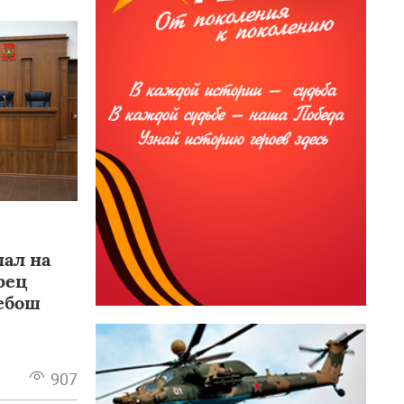
пал на
рец
ебош
907