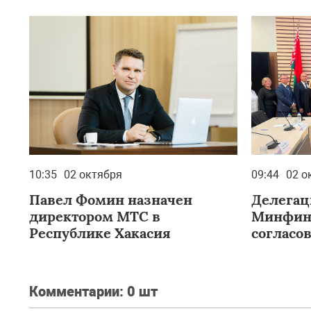
10:35
02 октября
09:44
02 о
Павел Фомин назначен
Делегац
директором МТС в
Минфин
Республике Хакасия
согласо
взаимод
рамках 
Междуна
Комментарии:
0 шт