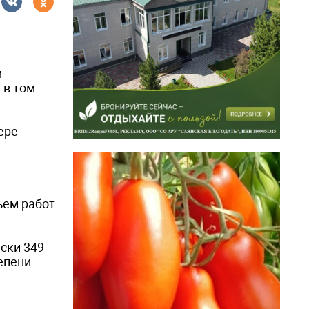
м
 в том
ере
ъем работ
ски 349
епени