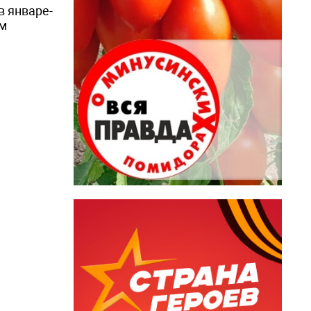
в январе-
ым