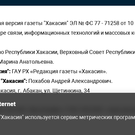
версия газеты "Хакасия" ЭЛ № ФС 77 - 71258 от 10 
ере связи, информационных технологий и массовых
о Республики Хакасии, Верховный Совет Республики
Марина Анатольевна.
ия":
ГАУ РХ «Редакция газеты «Хакасия».
"Хакасия":
Похабов Андрей Александрович.
касия, г. Абакан, ул. Щетинкина, 34
ternet
я, 222-248 - бухгалтерия, +7 961 743 2230 - отдел рек
 "Хакасия" используется сервис метрических програ