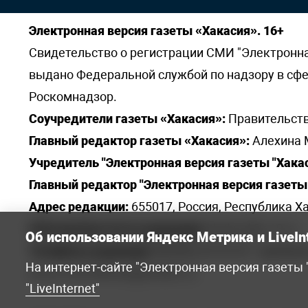
Электронная версия газеты «Хакасия». 16+
Свидетельство о регистрации СМИ "Электронная 
выдано Федеральной службой по надзору в сф
Роскомнадзор.
Соучредители газеты «Хакасия»:
Правительств
Главный редактор газеты «Хакасия»:
Алехина 
Учредитель "Электронная версия газеты "Хакас
Главный редактор "Электронная версия газеты 
Адрес редакции:
655017, Россия, Республика Ха
Электронная почта редакции:
khakred@r-19.ru
Об использовании Яндекс Метрика и LiveIn
Телефоны редакции:
8(3902) 22-23-35 - приемна
На интернет-сайте "Электронная версия газеты
elena.s.korotkowa@yandex.ru
.
"LiveInternet"