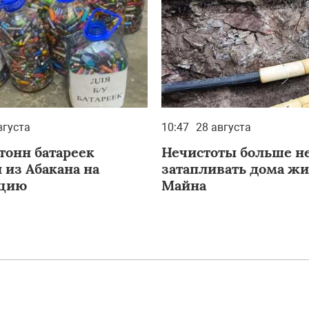
вгуста
10:47
28 августа
тонн батареек
Нечистоты больше не
 из Абакана на
затапливать дома ж
ацию
Майна