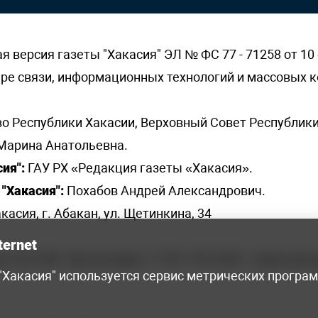
версия газеты "Хакасия" ЭЛ № ФС 77 - 71258 от 10 
ере связи, информационных технологий и массовых
о Республики Хакасии, Верховный Совет Республики
Марина Анатольевна.
ия":
ГАУ РХ «Редакция газеты «Хакасия».
"Хакасия":
Похабов Андрей Александрович.
касия, г. Абакан, ул. Щетинкина, 34
ternet
я, 222-248 - бухгалтерия, +7 961 743 2230 - отдел рек
 "Хакасия" используется сервис метрических програ