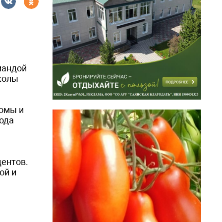
мандой
колы
ломы и
ода
дентов.
ой и