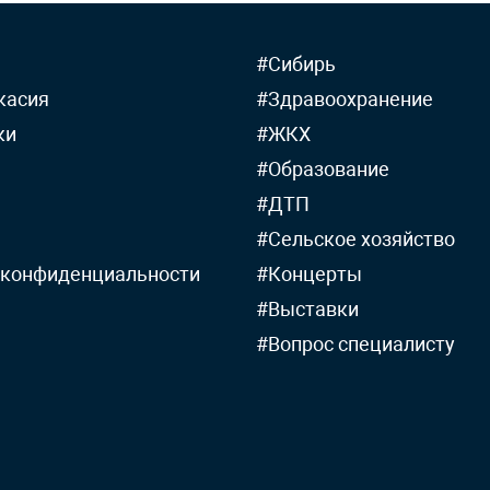
#Сибирь
касия
#Здравоохранение
ки
#ЖКХ
#Образование
#ДТП
#Сельское хозяйство
 конфиденциальности
#Концерты
#Выставки
#Вопрос специалисту