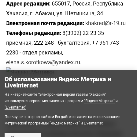
Адрес редакции:
655017, Россия, Республика
Хакасия, г. Абакан, ул. Щетинкина, 34
Электронная почта редакции:
khakred@r-19.ru
Телефоны редакции:
8(3902) 22-23-35 -
приемная, 222-248 - бухгалтерия, +7 961 743
2230 - отдел рекламы,
elena.s.korotkowa@yandex.ru
.
Об использовании Яндекс Метрика и
LiveInternet
На интернет-сайте "Электронная версия газеты "Хакасия"
используется сервис метрических программ
"Яндекс Метрика"
и
"LiveInternet"
Пользуясь интернет-сайтом Вы даёте согласие на использование
2008-2026 © Государственное автономное
метрической программы "Яндекс метрика" и LiveInternet
учреждение Республики Хакасия «Редакция