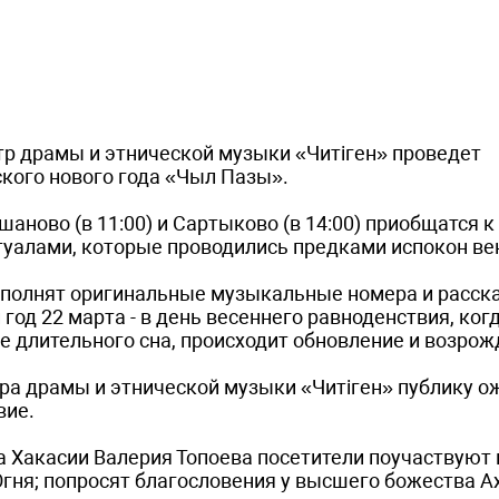
р драмы и этнической музыки «Читiген» проведет
кого нового года «Чыл Пазы».
шаново (в 11:00) и Сартыково (в 14:00) приобщатся к
туалами, которые проводились предками испокон ве
полнят оригинальные музыкальные номера и расска
од 22 марта - в день весеннего равноденствия, ког
е длительного сна, происходит обновление и возро
атра драмы и этнической музыки «Читiген» публику 
вие.
а Хакасии Валерия Топоева посетители поучаствуют 
гня; попросят благословения у высшего божества Ах