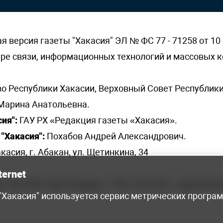
версия газеты "Хакасия" ЭЛ № ФС 77 - 71258 от 10 
ере связи, информационных технологий и массовых
о Республики Хакасии, Верховный Совет Республики
Марина Анатольевна.
ия":
ГАУ РХ «Редакция газеты «Хакасия».
"Хакасия":
Похабов Андрей Александрович.
касия, г. Абакан, ул. Щетинкина, 34
ternet
я, 222-248 - бухгалтерия, +7 961 743 2230 - отдел рек
 "Хакасия" используется сервис метрических програ