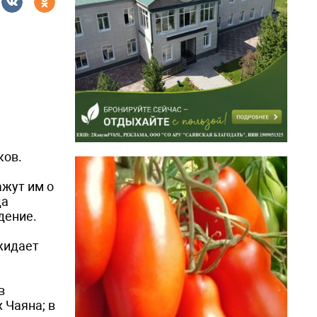
ков.
жут им о
да
ждение.
ожидает
в
 Чаяна; в