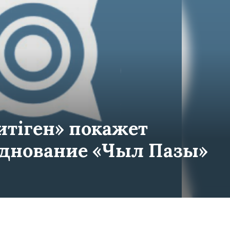
итiген» покажет
зднование «Чыл Пазы»