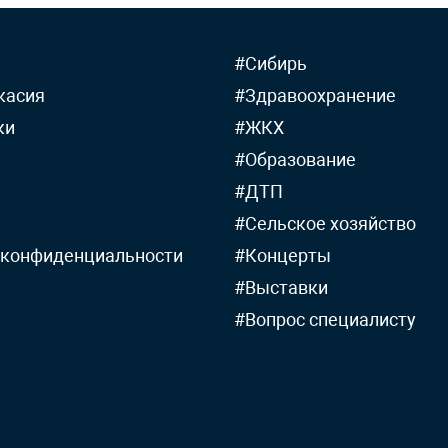
#Сибирь
касия
#Здравоохранение
ки
#ЖКХ
#Образование
#ДТП
#Сельское хозяйство
 конфиденциальности
#Концерты
#Выставки
#Вопрос специалисту