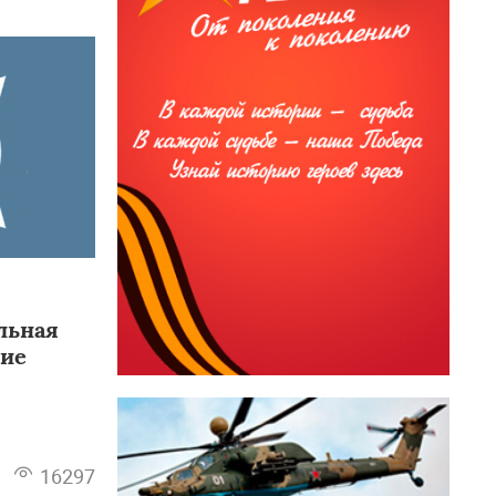
льная
кие
16297