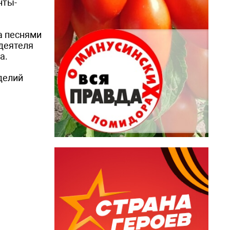
нты-
а песнями
деятеля
а.
делий