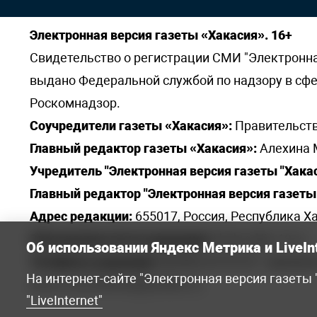
Электронная версия газеты «Хакасия». 16+
Свидетельство о регистрации СМИ "Электронная 
выдано Федеральной службой по надзору в сф
Роскомнадзор.
Соучредители газеты «Хакасия»:
Правительств
Главный редактор газеты «Хакасия»:
Алехина 
Учредитель "Электронная версия газеты "Хакас
Главный редактор "Электронная версия газеты 
Адрес редакции:
655017, Россия, Республика Ха
Электронная почта редакции:
khakred@r-19.ru
Об использовании Яндекс Метрика и LiveIn
Телефоны редакции:
8(3902) 22-23-35 - приемна
На интернет-сайте "Электронная версия газеты
elena.s.korotkowa@yandex.ru
.
"LiveInternet"