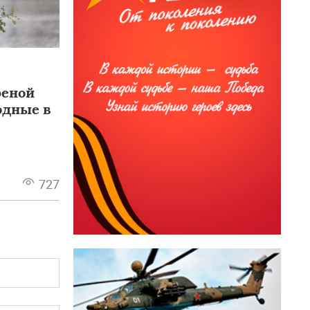
реной
одные в
727