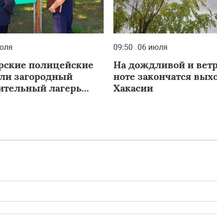
юля
09:50
06 июля
рские полицейские
На дождливой и вет
ли загородный
ноте закончатся вых
ительный лагерь
Хакасии
»