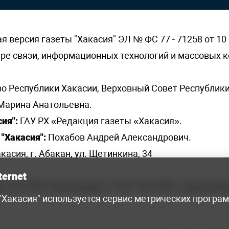
версия газеты "Хакасия" ЭЛ № ФС 77 - 71258 от 10 
ере связи, информационных технологий и массовых
о Республики Хакасии, Верховный Совет Республики
Марина Анатольевна.
ия":
ГАУ РХ «Редакция газеты «Хакасия».
"Хакасия":
Похабов Андрей Александрович.
касия, г. Абакан, ул. Щетинкина, 34
ternet
я, 222-248 - бухгалтерия, +7 961 743 2230 - отдел рек
 "Хакасия" используется сервис метрических програ