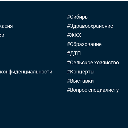
#Сибирь
касия
#Здравоохранение
ки
#ЖКХ
#Образование
#ДТП
#Сельское хозяйство
 конфиденциальности
#Концерты
#Выставки
#Вопрос специалисту