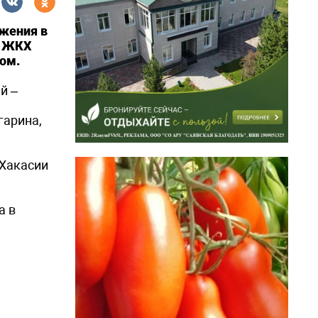
бжения в
р ЖКХ
ом.
й –
гарина,
 Хакасии
а в