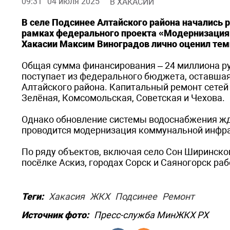
09:31
04 июля 2025
В ХАКАСИИ
В селе Подсинее Алтайского района начались
рамках федерального проекта «Модернизация
Хакасии Максим Виноградов лично оценил тем
Общая сумма финансирования – 24 миллиона руб
поступает из федерального бюджета, оставшая
Алтайского района. Капитальный ремонт сетей 
Зелёная, Комсомольская, Советская и Чехова.
Однако обновление системы водоснабжения ждёт
проводится модернизация коммунальной инфра
По ряду объектов, включая село Сон Ширинског
посёлке Аскиз, городах Сорск и Саяногорск ра
Теги:
Хакасия
ЖКХ
Подсинее
Ремонт
Источник фото:
Пресс-служба МинЖКХ РХ