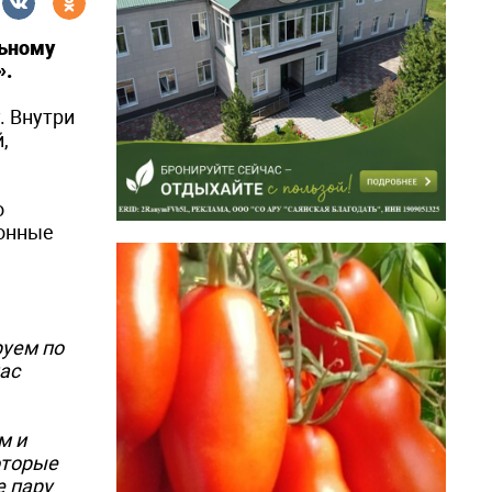
льному
».
. Внутри
,
о
ионные
руем по
ас
м и
оторые
е пару