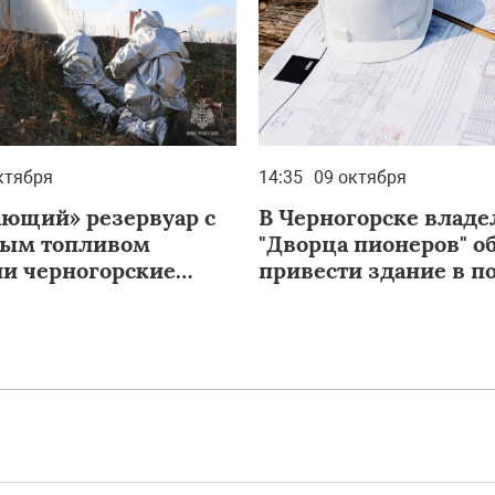
ктября
14:35
09 октября
ющий» резервуар с
В Черногорске владе
ным топливом
"Дворца пионеров" о
и черногорские
привести здание в п
ые