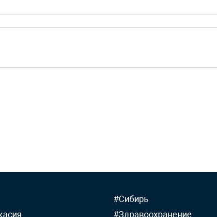
#Сибирь
касия
#Здравоохранение