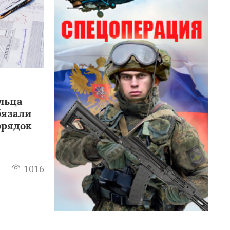
льца
бязали
орядок
1016