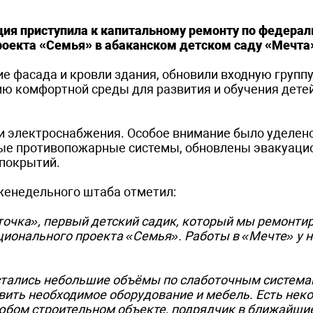
ция приступила к капитальному ремонту по федера
оекта «Семья» в абаканском детском саду «Мечта
 фасада и кровли здания, обновили входную группу
ю комфортной среды для развития и обучения детей
и электроснабжения. Особое внимание было уделен
вые противопожарные системы, обновлены эвакуац
 покрытий.
женедельного штаба отметил:
точка», первый детский садик, который мы ремонти
ионального проекта «Семья». Работы в «Мечте» у н
стались небольшие объёмы по слаботочным система
авить необходимое оборудование и мебель. Есть нек
юбом строительном объекте, подрядчик в ближайши