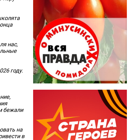
школята
конца
ля нас,
ельные
026 году.
ние,
ния
ем бежали
овать на
ривести в