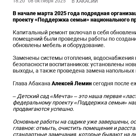
18:20
08 октября 2025
В ХАКАСИИ
В начале марта 2025 года подрядная организа
проекту «Поддержка семьи» национального пр
Капитальный ремонт включал в себя обновление
помещений были проведены работы по создани
обновлены мебель и оборудование.
Заменены системы отопления, водоснабжения 
безопасности воспитанников: установлены но
выходы, а также проведена замена напольных
Глава Абакана
Алексей Лемин
сегодня после е
–
Детский сад «Мечта» – это наша первая «лас
федеральному проекту «Поддержка семьи» нац
продвигаются успешно.
Основные работы на садике уже завершены, о
главное: отмыть, очистить помещения и расст
стандартные замечания, которые бывают на л