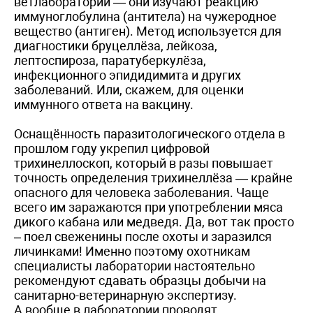
ветлаборатории — они изучают реакцию
иммуноглобулина (антитела) на чужеродное
вещество (антиген). Метод используется для
диагностики бруцеллёза, лейкоза,
лептоспироза, паратуберкулёза,
инфекционного эпидидимита и других
заболеваний. Или, скажем, для оценки
иммунного ответа на вакцину.
Оснащённость паразитологического отдела в
прошлом году укрепил цифровой
трихинеллоскоп, который в разы повышает
точность определения трихинеллёза — крайне
опасного для человека заболевания. Чаще
всего им заражаются при употреблении мяса
дикого кабана или медведя. Да, вот так просто
– поел свеженины после охоты и заразился
личинками! Именно поэтому охотникам
специалисты лаборатории настоятельно
рекомендуют сдавать образцы добычи на
санитарно-ветеринарную экспертизу.
А вообще в лаборатории проводят