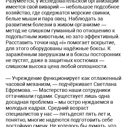
Разумеется, у исследовательской организации
имеется свой виварий — небольшое подсобное
хозяйство, где содержатся морские свинки,
белые мыши и пара овец. Наблюдать за
развитием болезни в живом организме —
метод не слишком гуманный по отношению к
подопытным животным, но зато эффективный.
Расставить точки над «i» помогает вскрытие,
для этого оборудованы надёжные боксы. К
заражённым зверушкам и в боксы посторонних
не пустят, даже в защитных костюмах —
слишком высока цена любой оплошности.
— Учреждение функционирует как отлаженный
часовой механизм, — подчёркивает Светлана
Ефремова. — Мастерство наши сотрудники
оттачивали годами. Существует лишь одна
досадная проблема – мы остро нуждаемся в
молодых кадрах. Средний возраст
специалистов у нас — пятьдесят пять лет и,
понятно, многие надеются подготовить себе
достойную смену. Не хотелось бы думать, что