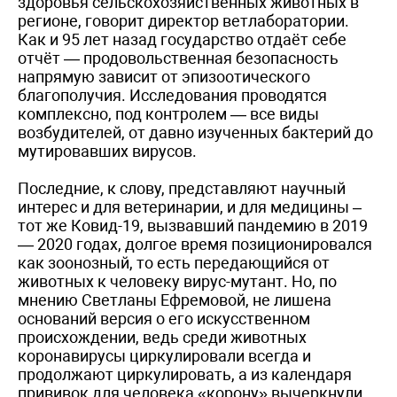
здоровья сельскохозяйственных животных в
регионе, говорит директор ветлаборатории.
Как и 95 лет назад государство отдаёт себе
отчёт — продовольственная безопасность
напрямую зависит от эпизоотического
благополучия. Исследования проводятся
комплексно, под контролем — все виды
возбудителей, от давно изученных бактерий до
мутировавших вирусов.
Последние, к слову, представляют научный
интерес и для ветеринарии, и для медицины –
тот же Ковид-19, вызвавший пандемию в 2019
— 2020 годах, долгое время позиционировался
как зоонозный, то есть передающийся от
животных к человеку вирус-мутант. Но, по
мнению Светланы Ефремовой, не лишена
оснований версия о его искусственном
происхождении, ведь среди животных
коронавирусы циркулировали всегда и
продолжают циркулировать, а из календаря
прививок для человека «корону» вычеркнули.