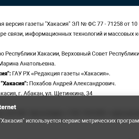
версия газеты "Хакасия" ЭЛ № ФС 77 - 71258 от 10 
ере связи, информационных технологий и массовых
о Республики Хакасии, Верховный Совет Республики
Марина Анатольевна.
ия":
ГАУ РХ «Редакция газеты «Хакасия».
"Хакасия":
Похабов Андрей Александрович.
касия, г. Абакан, ул. Щетинкина, 34
ternet
я, 222-248 - бухгалтерия, +7 961 743 2230 - отдел рек
 "Хакасия" используется сервис метрических програ