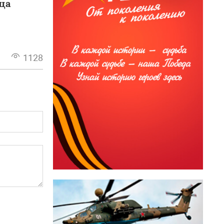
ца
1128