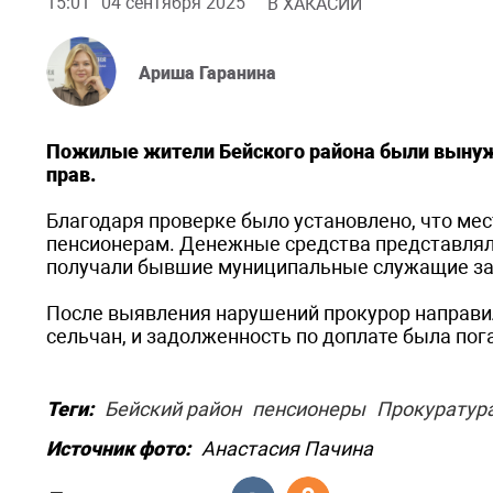
15:01
04 сентября 2025
В ХАКАСИИ
Ариша Гаранина
Пожилые жители Бейского района были вынужд
прав.
Благодаря проверке было установлено, что ме
пенсионерам. Денежные средства представляли
получали бывшие муниципальные служащие за 
После выявления нарушений прокурор направил
сельчан, и задолженность по доплате была пог
Теги:
Бейский район
пенсионеры
Прокуратур
Источник фото:
Анастасия Пачина