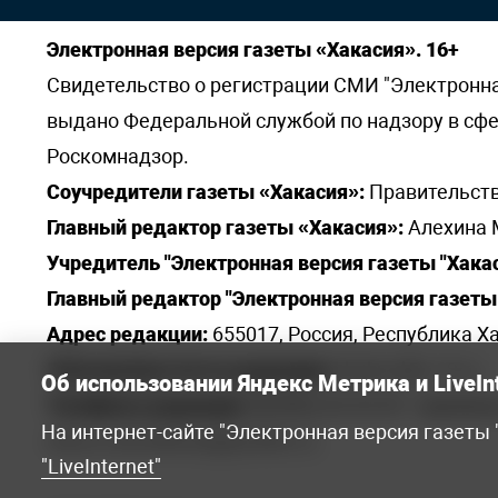
Электронная версия газеты «Хакасия». 16+
Свидетельство о регистрации СМИ "Электронная 
выдано Федеральной службой по надзору в сф
Роскомнадзор.
Соучредители газеты «Хакасия»:
Правительств
Главный редактор газеты «Хакасия»:
Алехина 
Учредитель "Электронная версия газеты "Хакас
Главный редактор "Электронная версия газеты 
Адрес редакции:
655017, Россия, Республика Ха
Электронная почта редакции:
khakred@r-19.ru
Об использовании Яндекс Метрика и LiveIn
Телефоны редакции:
8(3902) 22-23-35 - приемна
На интернет-сайте "Электронная версия газеты
elena.s.korotkowa@yandex.ru
.
"LiveInternet"