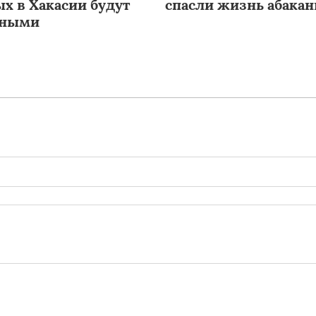
х в Хакасии будут
спасли жизнь абакан
дными