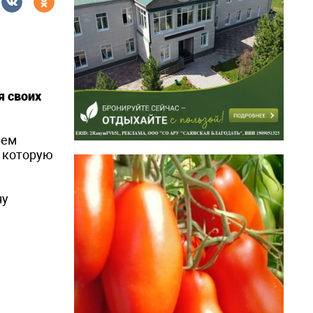
я своих
рем
, которую
ну