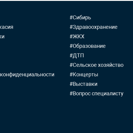
#Сибирь
касия
#Здравоохранение
ки
#ЖКХ
#Образование
#ДТП
#Сельское хозяйство
 конфиденциальности
#Концерты
#Выставки
#Вопрос специалисту