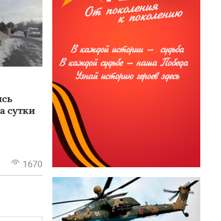
ись
а сутки
1670