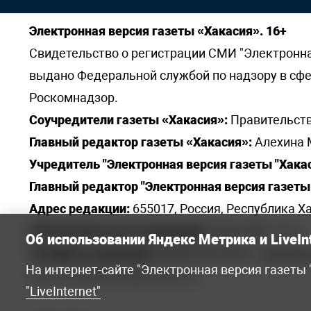
Электронная версия газеты «Хакасия». 16+
Свидетельство о регистрации СМИ "Электронная 
выдано Федеральной службой по надзору в сф
Роскомнадзор.
Соучредители газеты «Хакасия»:
Правительств
Главный редактор газеты «Хакасия»:
Алехина 
Учредитель "Электронная версия газеты "Хакас
Главный редактор "Электронная версия газеты 
Адрес редакции:
655017, Россия, Республика Ха
Электронная почта редакции:
khakred@r-19.ru
Об использовании Яндекс Метрика и LiveIn
Телефоны редакции:
8(3902) 22-23-35 - приемна
На интернет-сайте "Электронная версия газеты
elena.s.korotkowa@yandex.ru
.
"LiveInternet"