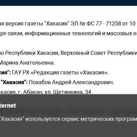
версия газеты "Хакасия" ЭЛ № ФС 77 - 71258 от 10 
ере связи, информационных технологий и массовых
о Республики Хакасии, Верховный Совет Республики
Марина Анатольевна.
ия":
ГАУ РХ «Редакция газеты «Хакасия».
"Хакасия":
Похабов Андрей Александрович.
касия, г. Абакан, ул. Щетинкина, 34
ternet
я, 222-248 - бухгалтерия, +7 961 743 2230 - отдел рек
 "Хакасия" используется сервис метрических програ