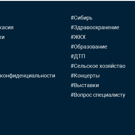
#Сибирь
касия
#Здравоохранение
ки
#ЖКХ
#Образование
#ДТП
#Сельское хозяйство
 конфиденциальности
#Концерты
#Выставки
#Вопрос специалисту