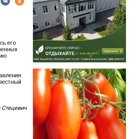
сь его
твенных
нию
равления
овестный
 Стецевич