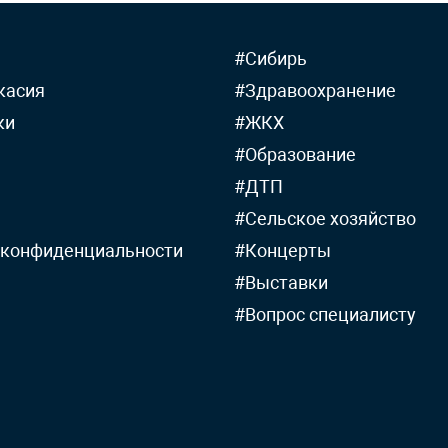
#Сибирь
касия
#Здравоохранение
ки
#ЖКХ
#Образование
#ДТП
#Сельское хозяйство
 конфиденциальности
#Концерты
#Выставки
#Вопрос специалисту