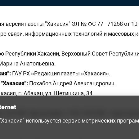
версия газеты "Хакасия" ЭЛ № ФС 77 - 71258 от 10 
ере связи, информационных технологий и массовых
о Республики Хакасии, Верховный Совет Республики
Марина Анатольевна.
ия":
ГАУ РХ «Редакция газеты «Хакасия».
"Хакасия":
Похабов Андрей Александрович.
касия, г. Абакан, ул. Щетинкина, 34
ternet
я, 222-248 - бухгалтерия, +7 961 743 2230 - отдел рек
 "Хакасия" используется сервис метрических програ