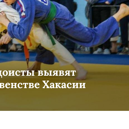
доисты выявят
венстве Хакасии