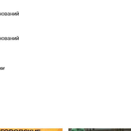
внований
внований
ии