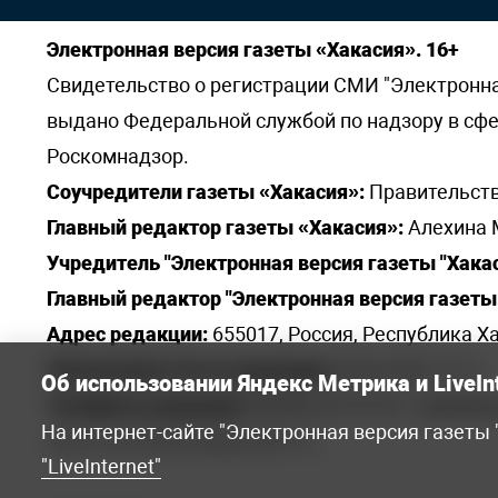
Электронная версия газеты «Хакасия». 16+
Свидетельство о регистрации СМИ "Электронная 
выдано Федеральной службой по надзору в сф
Роскомнадзор.
Соучредители газеты «Хакасия»:
Правительств
Главный редактор газеты «Хакасия»:
Алехина 
Учредитель "Электронная версия газеты "Хакас
Главный редактор "Электронная версия газеты 
Адрес редакции:
655017, Россия, Республика Ха
Электронная почта редакции:
khakred@r-19.ru
Об использовании Яндекс Метрика и LiveIn
Телефоны редакции:
8(3902) 22-23-35 - приемна
На интернет-сайте "Электронная версия газеты
elena.s.korotkowa@yandex.ru
.
"LiveInternet"