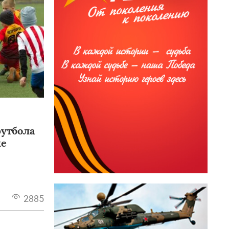
футбола
ке
2885